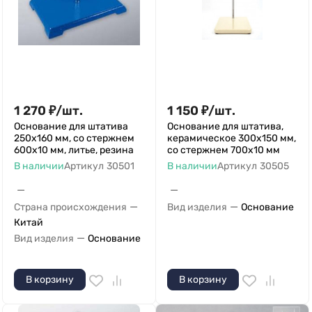
1 270
₽
/
шт.
1 150
₽
/
шт.
Основание для штатива
Основание для штатива,
250х160 мм, со стержнем
керамическое 300х150 мм,
600х10 мм, литье, резина
со стержнем 700х10 мм
В наличии
Артикул
30501
В наличии
Артикул
30505
—
—
—
—
Страна происхождения
Вид изделия
Основание
Китай
—
Вид изделия
Основание
В корзину
В корзину