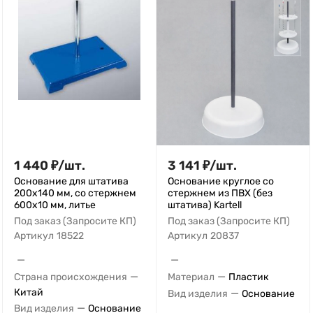
1 440
₽
/
шт.
3 141
₽
/
шт.
Основание для штатива
Основание круглое со
200х140 мм, со стержнем
стержнем из ПВХ (без
600х10 мм, литье
штатива) Kartell
Под заказ (Запросите КП)
Под заказ (Запросите КП)
Артикул
18522
Артикул
20837
—
—
—
—
Страна происхождения
Материал
Пластик
Китай
—
Вид изделия
Основание
—
Вид изделия
Основание