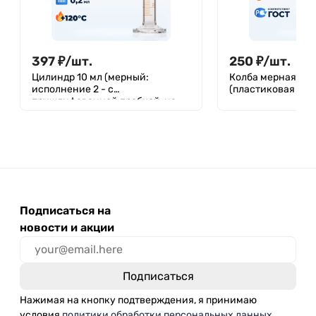
397
₽
/
шт.
250
₽
/
шт.
Цилиндр 10 мл (мерный:
Колба мерная 5 мл
исполнение 2 - с
(пластиковая про
пришлифованной пробкой, на
стеклянном основании), 2-10-2
Подписаться на
новости и акции
Нажимая на кнопку подтверждения, я принимаю
условия
политики обработки персональных данных