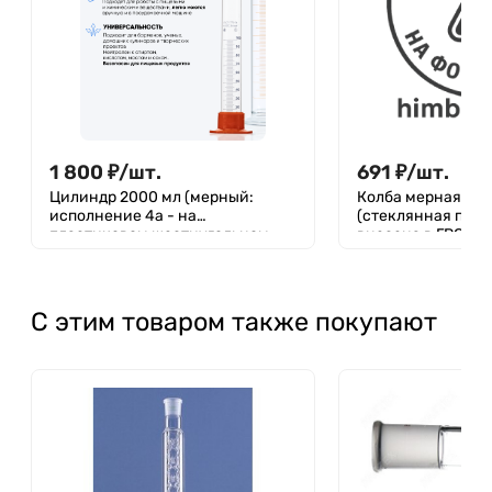
1 800
₽
/
шт.
691
₽
/
шт.
Цилиндр 2000 мл (мерный:
Колба мерная 2-5
исполнение 4а - на
(стеклянная проб
пластиковом шестиугольном
внесена в ГРСИ)
основании с пластиковой
пробкой), 4а-2000-2, Лаборио,
(Не внесена в ГРСИ)
С этим товаром также покупают