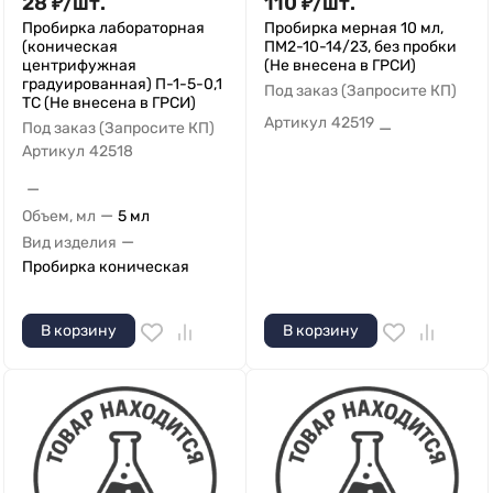
28
₽
/
шт.
110
₽
/
шт.
Пробирка лабораторная
Пробирка мерная 10 мл,
(коническая
ПМ2-10-14/23, без пробки
центрифужная
(Не внесена в ГРСИ)
градуированная) П-1-5-0,1
Под заказ (Запросите КП)
ТС (Не внесена в ГРСИ)
Артикул
42519
—
Под заказ (Запросите КП)
Артикул
42518
—
—
Объем, мл
5 мл
—
Вид изделия
Пробирка коническая
В корзину
В корзину