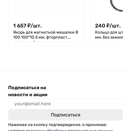
1 657
₽
/
шт.
240
₽
/
шт.
Якорь для магнитной мешалки B
Кольцо для штати
100 100*10.5 мм, фторпласт,
мм, без зажима
овальная форма с кольцевым
утолщением
Подписаться на
новости и акции
Нажимая на кнопку подтверждения, я принимаю
условия
политики обработки персональных данных