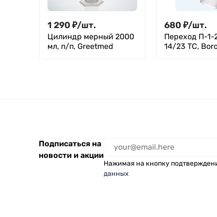
1 290
₽
/
шт.
680
₽
/
шт.
Цилиндр мерный 2000
Переход П-1-
мл, п/п, Greetmed
14/23 ТС, Boro
Лаборио
Подписаться на
новости и акции
Нажимая на кнопку подтвержден
данных