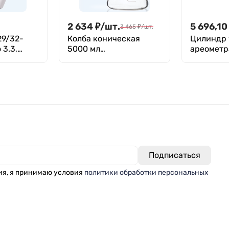
2 634
₽
/
шт.
5 696,10
3 465
₽
/
шт.
29/32-
Колба коническая
Цилиндр 
 3.3,
5000 мл
ареометра
(лабораторная:
ГОСТ 184
исполнение 2 - с
цилиндрической
горловиной, тип КН,
термостойкая) КН-2-
5000-50 ТС
ия, я принимаю условия
политики обработки персональных