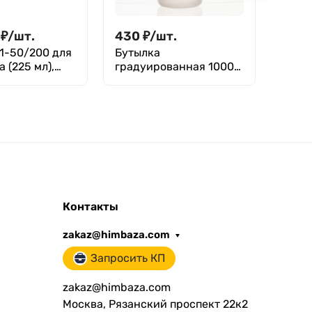
₽
/
шт.
430
₽
/
шт.
1 48
1-50/200 для
Бутылка
Пере
 (225 мл),
градуированная 1000
19/26
81-81
мл, с узким горлом, с
крышкой, п/эт,
LAMAPLAST
Контакты
zakaz@himbaza.com
Запросить КП
zakaz@himbaza.com
Москва, Рязанский проспект 22к2