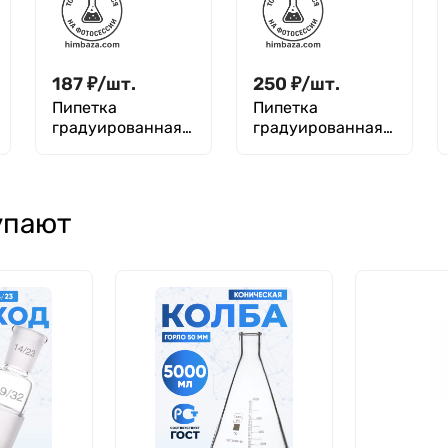
187
₽
/
шт.
250
₽
/
шт.
Пипетка
Пипетка
градуированная
градуированная
(тип 1 - от
(тип 1 - от
верхней нулевой
верхней нулевой
отметки до любой
отметки до любой
отметки) 1-1-2-2
отметки) 1-1-2-5
упают
(Не внесена в
(Не внесена в
ГРСИ)
ГРСИ)