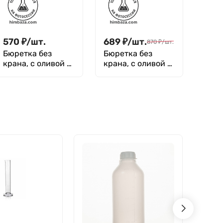
(Алкомплект)
(Алкомплект)
570
₽
/
шт.
689
₽
/
шт.
870
₽
/
шт.
Бюретка без
Бюретка без
крана, с оливой 1-
крана, с оливой 1-
3-2-10-0,05 (Не
3-2-100-0,2 (Не
внесена в ГРСИ)
внесена в ГРСИ)