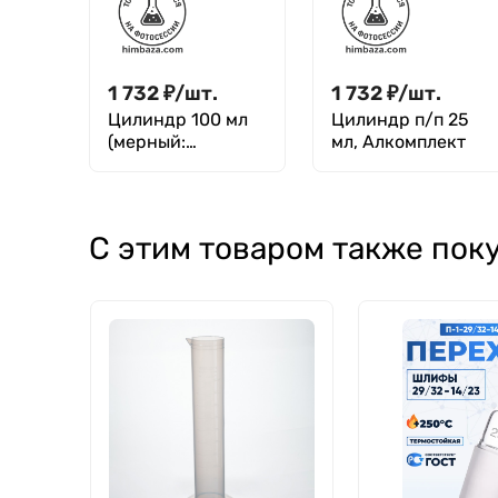
стеклянном
(Не внесена в
основании), 2-
ГРСИ)
1000-2
1 732
₽
/
шт.
1 732
₽
/
шт.
Цилиндр 100 мл
Цилиндр п/п 25
(мерный:
мл, Алкомплект
исполнение 3 - на
полиэтиленовом
основании),
Цилиндр 3-100-2
С этим товаром также пок
(Алкомплект)