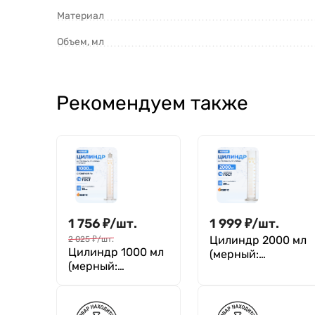
Материал
Объем, мл
Рекомендуем также
1 756
₽
/
шт.
1 999
₽
/
шт.
Цилиндр 2000 мл
2 025
₽
/
шт.
Цилиндр 1000 мл
(мерный:
(мерный:
исполнение 1 - на
исполнение 2 - с
стеклянном
пришлифованной
основании), 1-
пробкой, на
2000-2, Лаборио,