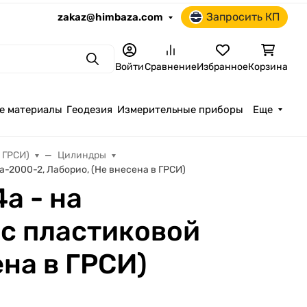
Запросить КП
zakaz@himbaza.com
Поиск
Войти
Сравнение
Избранное
Корзина
е материалы
Геодезия
Измерительные приборы
Еще
 ГРСИ)
Цилиндры
-2000-2, Лаборио, (Не внесена в ГРСИ)
а - на
с пластиковой
ена в ГРСИ)