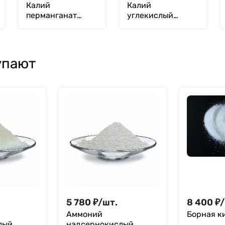
Калий
Калий
перманганат
углекислый
(прекурсор)
кислый
упают
.
5 780
₽
/
шт.
8 400
₽
/
Аммоний
Борная к
лый
надсернокислый