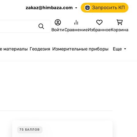
Запросить КП
zakaz@himbaza.com
Поиск
Войти
Сравнение
Избранное
Корзина
е материалы
Геодезия
Измерительные приборы
Еще
75
БАЛЛОВ