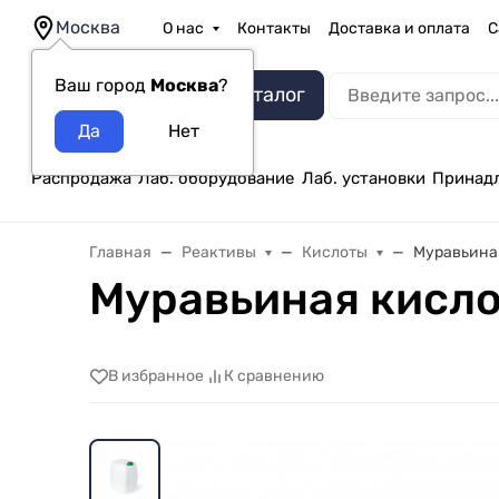
Москва
О нас
Контакты
Доставка и оплата
С
Ваш город
Москва
?
Каталог
Распродажа
Лаб. оборудование
Лаб. установки
Принад
Главная
Реактивы
Кислоты
Муравьиная
Муравьиная кисло
В избранное
К сравнению