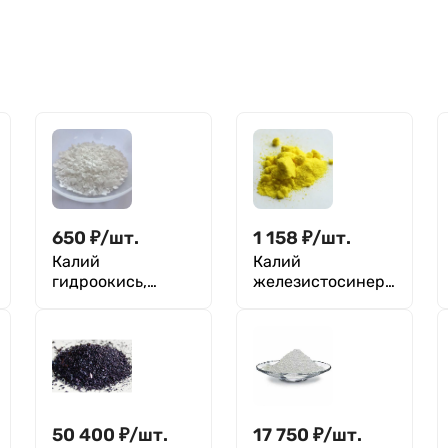
650
₽
/
шт.
1 158
₽
/
шт.
Калий
Калий
гидроокись,
железистосинеро
едкое кали
дистый
твердое
50 400
₽
/
шт.
17 750
₽
/
шт.