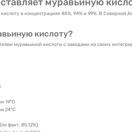
оставляет муравьиную кисл
 кислоту в концентрациях 85%, 94% и 99%. В Северной А
авьиную кислоту?
елем муравьиной кислоты с заводами на своих интегри
С
С
ри 19ºС
ри 24ºС
(по факт. 85,12%)