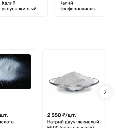
Калий
Калий
уксуснокислый
фосфорнокислый
(ацетат)
пиро
(пирофосфат)
шт.
2 550
₽
/
шт.
3 85
ислота
Натрий двууглекислый
Натр
Е500 (сода пищевая)
безв