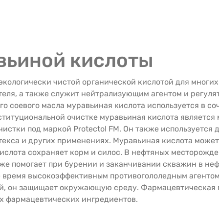
вьиной кислоты
экологически чистой органической кислотой для многих
теля, а также служит нейтрализующим агентом и регуля
о соевого масла муравьиная кислота используется в со
ституциональной очистке муравьиная кислота является 
истки под маркой Protectol FM. Он также используется 
текса и других применениях. Муравьиная кислота може
ислота сохраняет корм и силос. В нефтяных месторожде
кже помогает при бурении и заканчивании скважин в не
же время высокоэффективным противогололедным агентом
мый, он защищает окружающую среду. Фармацевтическая
ых фармацевтических ингредиентов.