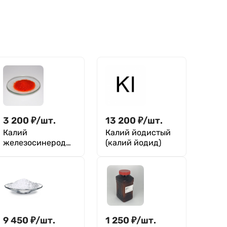
3 200
₽
/
шт.
13 200
₽
/
шт.
Калий
Калий йодистый
железосинеродис
(калий йодид)
тый
9 450
₽
/
шт.
1 250
₽
/
шт.