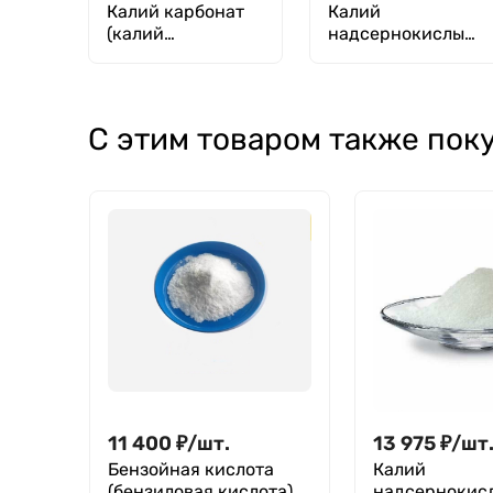
Калий карбонат
Калий
(калий
надсернокислый
углекислый,
(персульфат)
поташ), гранулы,
ХЧ
С этим товаром также пок
11 400
₽
/
шт.
13 975
₽
/
шт
Бензойная кислота
Калий
(бензиловая кислота),
надсернокис