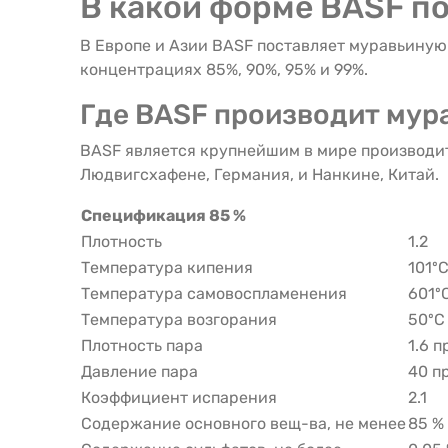
В какой форме BASF п
В Европе и Азии BASF поставляет муравьиную
концентрациях 85%, 90%, 95% и 99%.
Где BASF производит мур
BASF является крупнейшим в мире производит
Людвигсхафене, Германия, и Нанкине, Китай.
Спецификация 85 %
Плотность
1.2
Температура кипения
101º
Температура самовоспламенения
601º
Температура возгорания
50ºС
Плотность пара
1.6 п
Давление пара
40 п
Коэффициент испарения
2.1
Содержание основного вещ-ва, не менее
85 % 