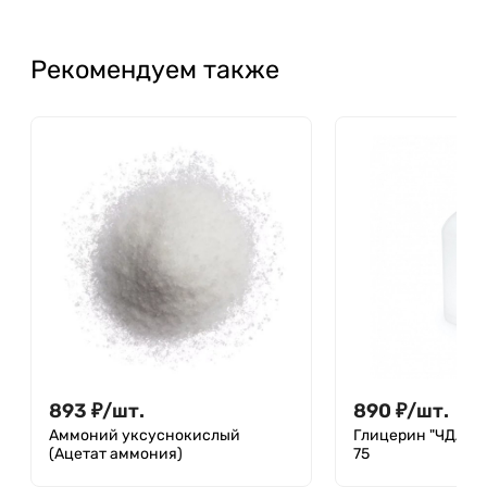
Рекомендуем также
893
₽
/
шт.
890
₽
/
шт.
Аммоний уксуснокислый
Глицерин "ЧДА", 1 
(Ацетат аммония)
75