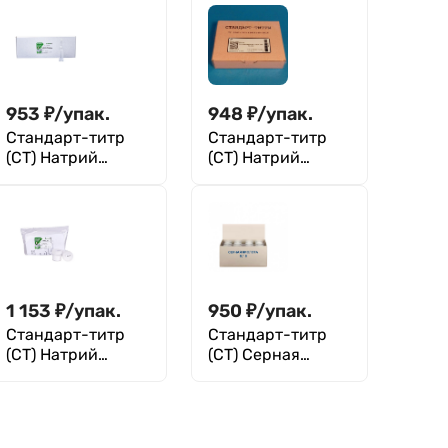
953
₽
/
упак.
948
₽
/
упак.
Стандарт-титр
Стандарт-титр
(СТ) Натрий
(СТ) Натрий
гидроокись 0,1 Н,
серноватистокис
уп. 10 ампул, ТУ
лый 5-водный 0,1
2642-001-
Н, уп. 10 шт, ТУ
56278322-2008
2642-001-
33813273-97
1 153
₽
/
упак.
950
₽
/
упак.
Стандарт-титр
Стандарт-титр
(СТ) Натрий
(СТ) Серная
щавелевокислый
кислота 0,1 Н, уп.
0,1 Н, уп. 10 шт
10 ампул, ТУ
2642-001-
33813273-97