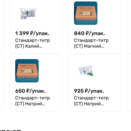
1 399
₽
/
упак.
840
₽
/
упак.
Стандарт-титр
Стандарт-титр
(СТ) Калий
(СТ) Магний
щавелевокислый
сернокислый 7-
0,1 Н, уп. 10 шт
водный 0,1 Н, уп.
10 ампул, ТУ
2642-001-
33813273-97
650
₽
/
упак.
925
₽
/
упак.
Стандарт-титр
Стандарт-титр
(СТ) Натрий
(СТ) Натрий
хлористый 0,1 Н,
хлористый 0,1 Н,
уп. 10 ампул, ТУ
уп. 10 шт, ТУ
2642-001-
2642-001-
33813273-97
56278322-2008