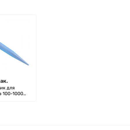
ак.
ик для
в 100-1000
льный, синий,
т, ММД