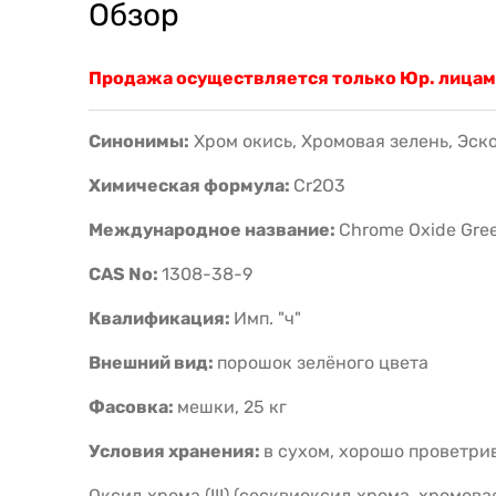
Обзор
Продажа осуществляется только Юр. лицам
Синонимы:
Хром окись, Хромовая зелень, Эск
Химическая формула:
Cr2O3
Международное название:
Chrome Oxide Gre
CAS No:
1308-38-9
Квалификация:
Имп. "ч"
Внешний вид:
порошок зелёного цвета
Фасовка:
мешки, 25 кг
Условия хранения:
в сухом, хорошо проветр
Оксид хрома (III) (сесквиоксид хрома, хромов