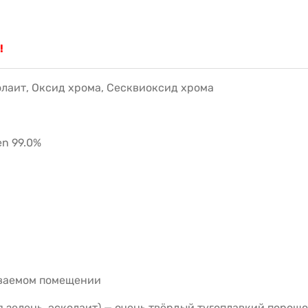
!
олаит, Оксид хрома, Сесквиоксид хрома
en 99.0%
иваемом помещении
ая зелень, эсколаит) — очень твёрдый тугоплавкий порош