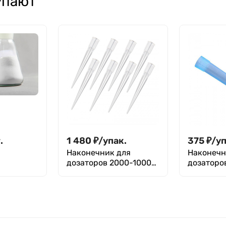
упают
.
1 480
₽
/
упак.
375
₽
/
уп
Наконечник для
Наконечн
дозаторов 2000-10000
дозаторо
мкл, тип Gilson,
мкл, тип
нейтральный, уп.100
Универса
шт, ММД
уп. 500 ш