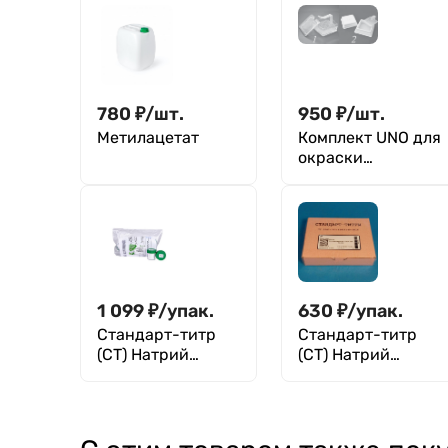
780
₽
/
шт.
950
₽
/
шт.
Метилацетат
Комплект UNO для
окраски
микропрепаратов
1 099
₽
/
упак.
630
₽
/
упак.
Стандарт-титр
Стандарт-титр
(СТ) Натрий
(СТ) Натрий
тетраборнокислы
углекислый
й 10-водный 0,1 Н,
безводный 0,1 Н,
уп. 10 шт
уп. 10 ампул, ТУ
2642-001-