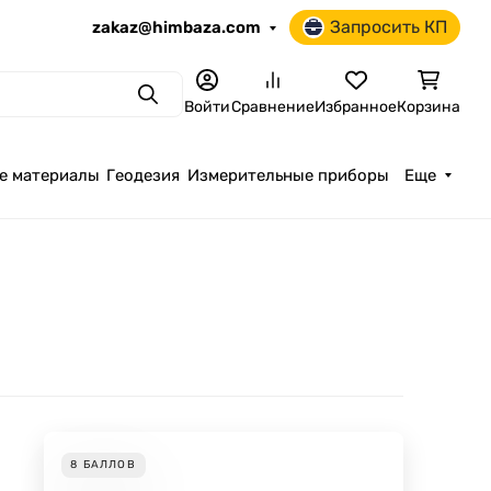
Запросить КП
zakaz@himbaza.com
Поиск
Войти
Сравнение
Избранное
Корзина
е материалы
Геодезия
Измерительные приборы
Еще
8
БАЛЛОВ