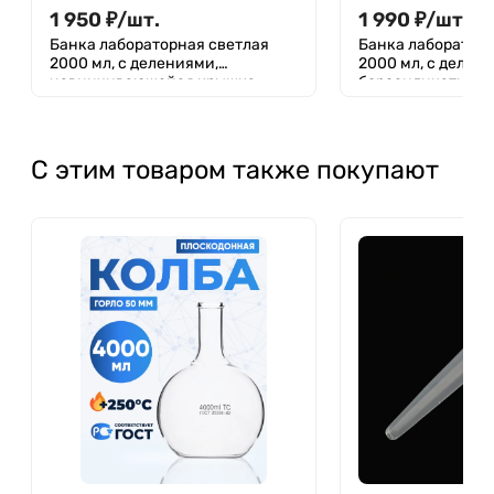
1 950
₽
/
шт.
1 990
₽
/
шт.
Банка лабораторная светлая
Банка лабораторн
2000 мл, с делениями,
2000 мл, с делен
навинчивающейся крышка,
боросиликатное ст
БС-2000
навинчивающейс
Лаборио, БС-2000
С этим товаром также покупают