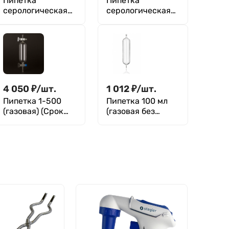
Пипетка
Пипетка
серологическая
серологическая
стерильная 5 мл,
стерильная 5 мл,
апирогенно,
насыпь, Greetmed
Aptaca
4 050
₽
/
шт.
1 012
₽
/
шт.
Пипетка 1-500
Пипетка 100 мл
(газовая) (Срок
(газовая без
изготовления 45
кранов)
дней)