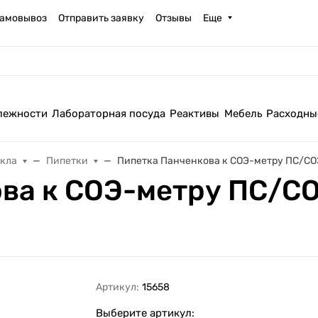
амовывоз
Отправить заявку
Отзывы
Еще
лежности
Лабораторная посуда
Реактивы
Мебель
Расходны
екла
Пипетки
Пипетка Панченкова к СОЭ-метру ПС/СО
ва к СОЭ-метру ПС/СО
Артикул:
15658
Выберите артикул: