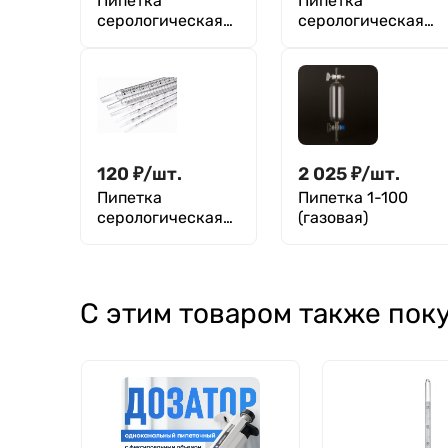
Пипетка
Пипетка
серологическая
серологическая
стерильная 2 мл,
стерильная 25 мл,
насыпь, Greetmed
апирогенно,
Aptaca
120
₽
/
шт.
2 025
₽
/
шт.
Пипетка
Пипетка 1-100
серологическая
(газовая)
стерильная 50 мл,
насыпь, Greetmed
С этим товаром также пок