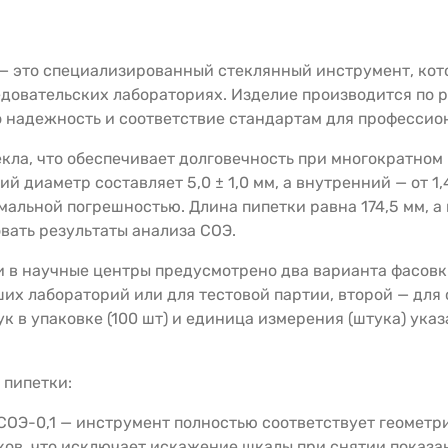
— это специализированный стеклянный инструмент, кот
едовательских лабораториях. Изделие производится по 
о надежность и соответствие стандартам для профессио
кла, что обеспечивает долговечность при многократном
 диаметр составляет 5,0 ± 1,0 мм, а внутренний — от 1,4
альной погрешностью. Длина пипетки равна 174,5 мм, а 
вать результаты анализа СОЭ.
 в научные центры предусмотрено два варианта фасовки
ших лабораторий или для тестовой партии, второй — для
 в упаковке (100 шт) и единица измерения (штука) указ
 пипетки:
ОЭ-0,1 — инструмент полностью соответствует геометри
ков, что исключает искажение шкалы при снятии показа