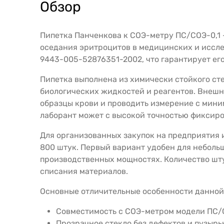
Обзор
Пипетка Панченкова к СОЭ-метру ПС/СОЭ-0,1 
оседания эритроцитов в медицинских и иссл
9443-005-52876351-2002, что гарантирует ег
Пипетка выполнена из химически стойкого сте
биологических жидкостей и реагентов. Внешний
образцы крови и проводить измерение с миним
лаборант может с высокой точностью фиксиро
Для организованных закупок на предприятия и
800 штук. Первый вариант удобен для неболь
производственных мощностях. Количество штук
списания материалов.
Основные отличительные особенности данной
Совместимость с СОЭ-метром модели ПС/С
Прозрачное стекло без дефектов и пузырь