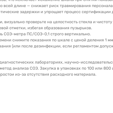
по всей длине — снижает риск травмирования персонала
стические задержки и упрощает процесс сертификации д
и, визуально проверьте на целостность стекла и чистоту
евой отметки, избегая образования пузырьков.
ь СОЭ-метра ПС/СОЭ-0,1 строго вертикально.
мени снимите показания по шкале с ценой деления 1 мм
вания (или после дезинфекции, если регламентом допус
-диагностических лабораториях, научно-исследовательс
етод анализа СОЭ. Закупка в упаковках по 100 или 800
ростои из-за отсутствия расходного материала.