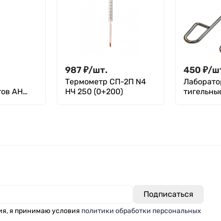
987
₽
/
шт.
450
₽
/
ш
Термометр СП-2П N4
Лаборат
тов АН
НЧ 250 (0+200)
тигельны
Stegler 1
ия, я принимаю условия
политики обработки персональных