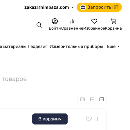
Запросить КП
zakaz@himbaza.com
Поиск
Войти
Сравнение
Избранное
Корзина
е материалы
Геодезия
Измерительные приборы
Еще
4 товаров
В корзину