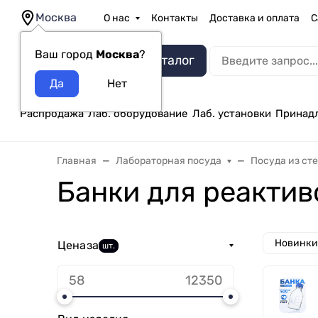
Москва
О нас
Контакты
Доставка и оплата
С
Ваш город
Москва
?
Каталог
Распродажа
Лаб. оборудование
Лаб. установки
Принад
Главная
Лабораторная посуда
Посуда из ст
Банки для реактив
Новинки
Цена
за
шт.