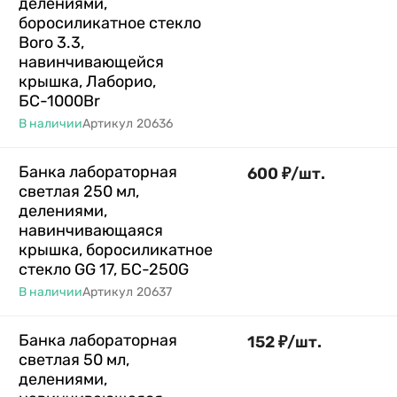
делениями,
боросиликатное стекло
Boro 3.3,
навинчивающейся
крышка, Лаборио,
БС-1000Br
В наличии
Артикул
20636
Банка лабораторная
600
₽
/
шт.
светлая 250 мл,
делениями,
навинчивающаяся
крышка, боросиликатное
стекло GG 17, БС-250G
В наличии
Артикул
20637
Банка лабораторная
152
₽
/
шт.
светлая 50 мл,
делениями,