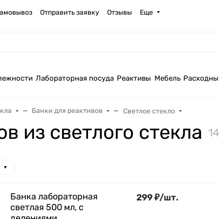
амовывоз
Отправить заявку
Отзывы
Еще
лежности
Лабораторная посуда
Реактивы
Мебель
Расходны
екла
Банки для реактивов
Светлое стекло
ов из светлого стекла
1
Банка лабораторная
299
₽
/
шт.
светлая 500 мл, с
делениями,