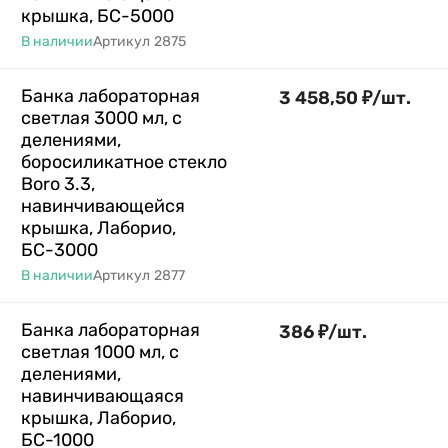
крышка, БС-5000
В наличии
Артикул
2875
Банка лабораторная
3 458,50
₽
/
шт.
светлая 3000 мл, с
делениями,
боросиликатное стекло
Boro 3.3,
навинчивающейся
крышка, Лаборио,
БС-3000
В наличии
Артикул
2877
Банка лабораторная
386
₽
/
шт.
светлая 1000 мл, с
делениями,
навинчивающаяся
крышка, Лаборио,
БС-1000