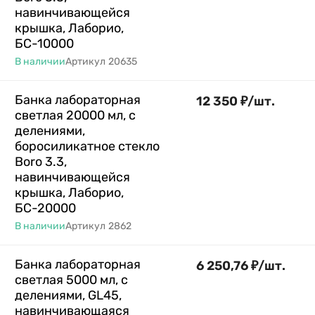
навинчивающейся
крышка, Лаборио,
БС-10000
В наличии
Артикул
20635
Банка лабораторная
12 350
₽
/
шт.
светлая 20000 мл, с
делениями,
боросиликатное стекло
Boro 3.3,
навинчивающейся
крышка, Лаборио,
БС-20000
В наличии
Артикул
2862
Банка лабораторная
6 250,76
₽
/
шт.
светлая 5000 мл, с
делениями, GL45,
навинчивающаяся