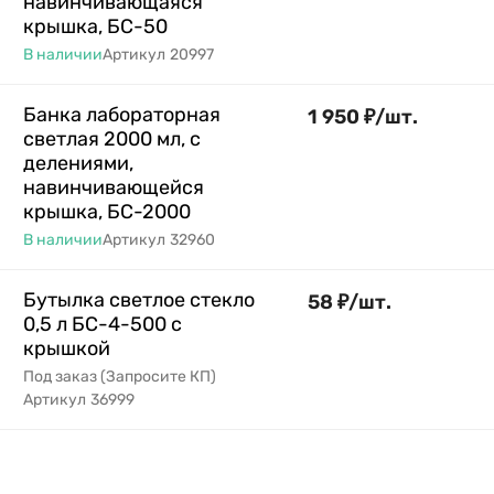
навинчивающаяся
крышка, БС-50
В наличии
Артикул
20997
Банка лабораторная
1 950
₽
/
шт.
светлая 2000 мл, с
делениями,
навинчивающейся
крышка, БС-2000
В наличии
Артикул
32960
Бутылка светлое стекло
58
₽
/
шт.
0,5 л БС-4-500 с
крышкой
Под заказ (Запросите КП)
Артикул
36999