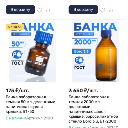
В корзину
В корзину
СКИДКА
175
₽
/
шт.
3 650
₽
/
шт.
Банка лабораторная
Банка лабораторная
темная 50 мл, делениями,
темная 2000 мл,
навинчивающаяся
делениями,
крышка, БТ-50
навинчивающаяся
крышка, боросиликатное
В наличии
Артикул
21001
стекло Boro 3.3, БТ-2000
—
В наличии
Артикул
29743