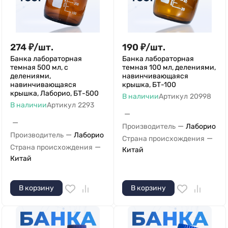
274
₽
/
шт.
190
₽
/
шт.
Банка лабораторная
Банка лабораторная
темная 500 мл, с
темная 100 мл, делениями,
делениями,
навинчивающаяся
навинчивающаяся
крышка, БТ-100
крышка, Лаборио, БТ-500
В наличии
Артикул
20998
В наличии
Артикул
2293
—
—
—
Производитель
Лаборио
—
Производитель
Лаборио
—
Страна происхождения
—
Страна происхождения
Китай
Китай
В корзину
В корзину