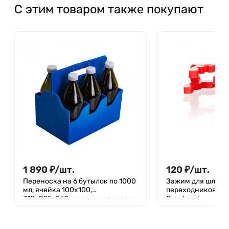
С этим товаром также покупают
1 890
₽
/
шт.
120
₽
/
шт.
Переноска на 6 бутылок по 1000
Зажим для шлифо
мл, ячейка 100х100,
переходников) 29/32, ПОМ,
310х205х260мм, полипропилен,
Greetmed
гофра