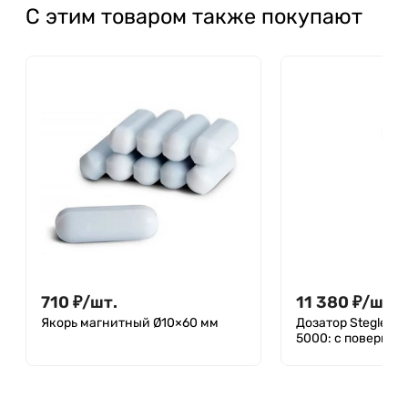
С этим товаром также покупают
710
₽
/
шт.
11 380
₽
/
шт.
Якорь магнитный Ø10×60 мм
Дозатор Stegler S
5000: с поверкой