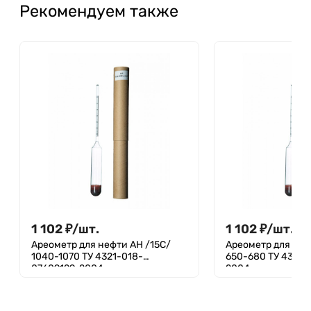
Рекомендуем также
1 102
₽
/
шт.
1 102
₽
/
шт.
Ареометр для нефти АН /15С/
Ареометр для неф
1040-1070 ТУ 4321-018-
650-680 ТУ 4321-
07609129-2004
2004