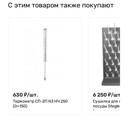
С этим товаром также покупают
630
₽
/
шт.
6 250
₽
/
шт.
Термометр СП-2П N3 НЧ 250
Сушилка для лаб
(0+150)
посуды Stegler SL
(полипропилен, 52
550×700×125 мм)