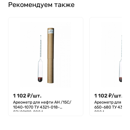
Рекомендуем также
1 102
₽
/
шт.
1 102
₽
/
шт.
Ареометр для нефти АН /15С/
Ареометр для неф
1040-1070 ТУ 4321-018-
650-680 ТУ 4321-
07609129-2004
2004