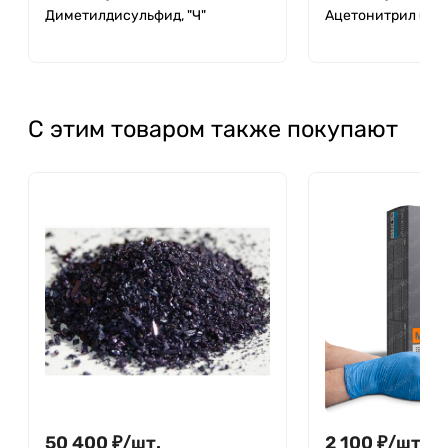
Диметилдисульфид, "Ч"
Ацетонитрил (пре
С этим товаром также покупают
50 400
₽
/
шт.
2 100
₽
/
шт.