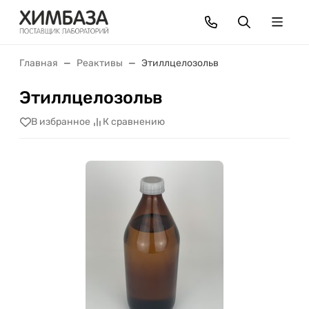
Главная
Реактивы
Этиллцелозольв
Этиллцелозольв
В избранное
К сравнению