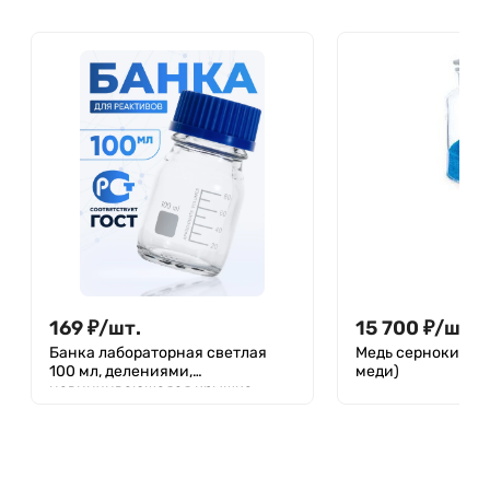
169
₽
/
шт.
15 700
₽
/
шт.
Банка лабораторная светлая
Медь сернокислая
100 мл, делениями,
меди)
навинчивающаяся крышка,
Лаборио, БС-100