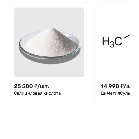
25 500
₽
/
шт.
14 990
₽
/
шт.
Салициловая кислота
ДиМетилСульфок