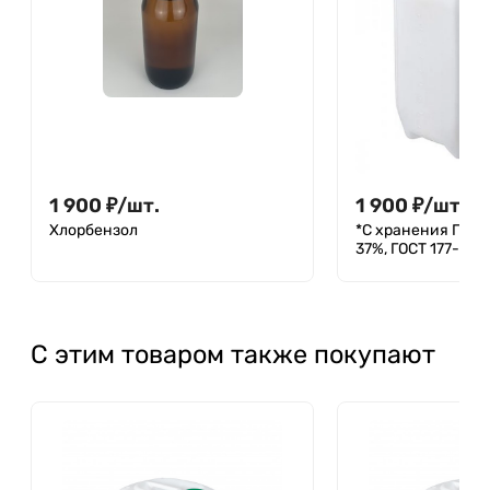
1 900
₽
/
шт.
1 900
₽
/
шт.
3 8
Хлорбензол
*С хранения Пере
37%, ГОСТ 177-88
С этим товаром также покупают