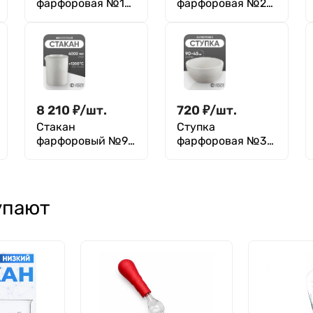
фарфоровая №1
фарфоровая №2
(120 мм х 15 мм),
(150 мм х 30 мм),
ГОСТ 9147-80
ГОСТ 9147-80
8 210
₽
/
шт.
720
₽
/
шт.
Стакан
Ступка
фарфоровый №9,
фарфоровая №3
4000 мл (175 мм х
(90 мм х 45 мм),
220 мм), ГОСТ
ГОСТ 9147-80
9147-80
упают