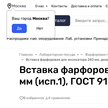
Москва
О нас
Контакты
Доставка и оплата
С
Ваш город
Москва
?
Каталог
Распродажа
Лаб. оборудование
Лаб. установки
Принад
Главная
Лабораторная посуда
Фарфоровая 
Вставка фарфоровая для эксикатора 240 мм, диаме
Вставка фарфоров
мм (исп.1), ГОСТ 9
В избранное
К сравнению