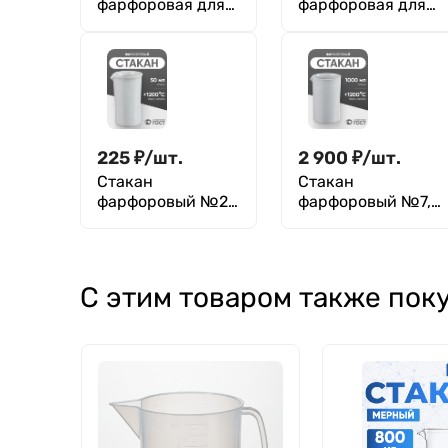
фарфоровая для
фарфоровая для
эксикатора 240
эксикатора 240
мм, диаметр 230
мм, диаметр 235
мм (исп.2), ГОСТ
мм (исп.2), ГОСТ
9147-80
9147-80
225
₽
/
шт.
2 900
₽
/
шт.
Стакан
Стакан
фарфоровый №2,
фарфоровый №7,
50 мл (35 мм х 70
1000 мл (100 мм х
мм), ГОСТ 9147-80
170 мм), ГОСТ
9147-80
С этим товаром также пок