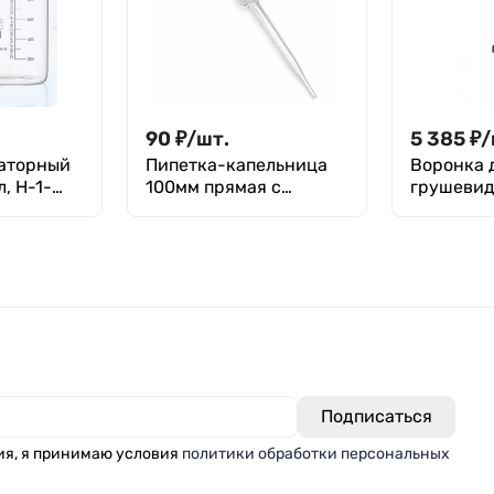
90
₽
/
шт.
5 385
₽
/
раторный
Пипетка-капельница
Воронка 
, Н-1-
100мм прямая с
грушевид
резервуаром с
5000 ТС,
латексной грушей
кран, бе
ия, я принимаю условия
политики обработки персональных