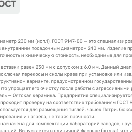
иаметр 230 мм (исп.1), ГОСТ 9147-80 — это специализир
 внутренним посадочным диаметром 240 мм. Изделие пр
ю точность и химическую стойкость, необходимые для п
вставки равен 230 мм с допуском ± 6,0 мм. Данный диап
сключая перекосы и сколы краев при установке или изв
труктивном варианте, предусмотренном государственны
что упрощает его очистку после работы с агрессивными
ль — Оятская керамика. Предприятие специализируется
проходит проверку на соответствие требованиям ГОСТ 9
спользуется для размещения тиглей, чашек Петри, бюкс
рования и нагрева, не теряя прочности.
азначена для комплектации лабораторий заводов, науч
дений. Выпускается в единичной фасовке (штука), что 