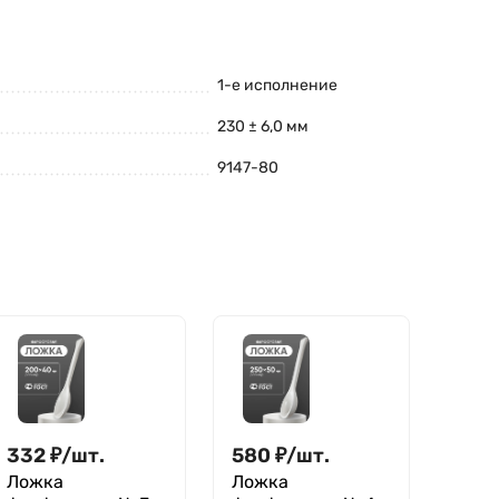
1-е исполнение
230 ± 6,0 мм
9147-80
332
₽
/
шт.
580
₽
/
шт.
Ложка
Ложка