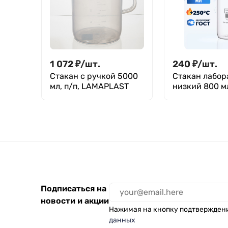
1 072
₽
/
шт.
240
₽
/
шт.
Стакан с ручкой 5000
Стакан лабо
мл, п/п, LAMAPLAST
низкий 800 мл
800 ТС
Подписаться на
новости и акции
Нажимая на кнопку подтвержден
данных