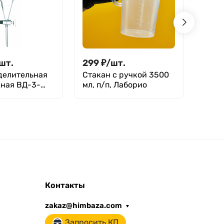
шт.
299
₽
/
шт.
232
делительная
Стакан с ручкой 3500
Банк
ная ВД-3-
мл, п/п, Лаборио
для р
 стеклянный
делен
з делений
Контакты
zakaz@himbaza.com
Запросить КП