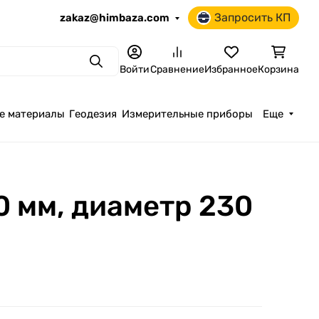
Запросить КП
zakaz@himbaza.com
Поиск
Войти
Сравнение
Избранное
Корзина
е материалы
Геодезия
Измерительные приборы
Еще
0 мм, диаметр 230