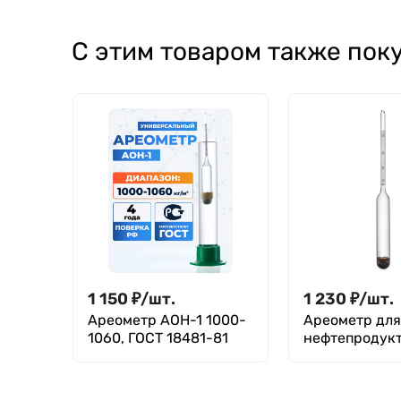
21 мм), ГОСТ 9147-
ГОСТ 9147-80
80
С этим товаром также пок
1 150
₽
/
шт.
1 230
₽
/
шт.
Ареометр АОН-1 1000-
Ареометр для
1060, ГОСТ 18481-81
нефтепродук
980-1010