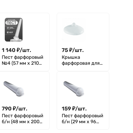
1 140
₽
/
шт.
75
₽
/
шт.
Пест фарфоровый
Крышка
№4 (57 мм х 210
фарфоровая для
мм), ГОСТ 9147-80
тигля №2 (27 мм х
13 мм), ГОСТ 9147-
80
790
₽
/
шт.
159
₽
/
шт.
Пест фарфоровый
Пест фарфоровый
б/н (48 мм х 200
б/н (29 мм х 96
мм), Greetmed
мм), Greetmed