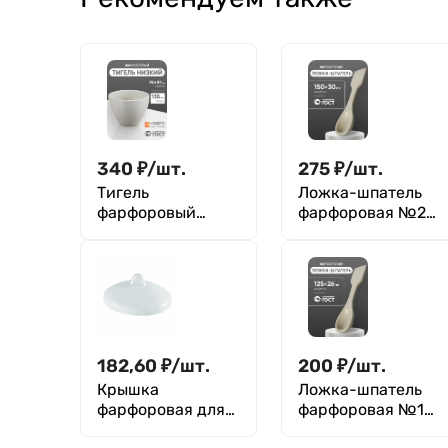
340
₽
/
шт.
275
₽
/
шт.
Тигель
Ложка-шпатель
фарфоровый
фарфоровая №2
низкий №6, 135
(150 мм х 30 мм),
мл (75 мм х 57 мм),
ГОСТ 9147-80
ГОСТ 9147-80
182,60
₽
/
шт.
200
₽
/
шт.
Крышка
Ложка-шпатель
фарфоровая для
фарфоровая №1
тигля №6 (79 мм х
(125 мм х 26 мм),