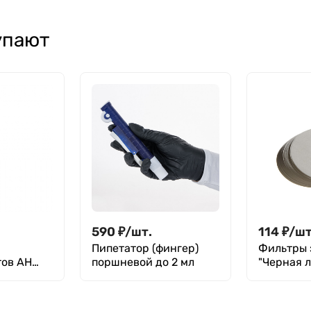
ГОСТ 9147-80
мм), ГОСТ 9147-80
упают
590
₽
/
шт.
114
₽
/
шт
Пипетатор (фингер)
Фильтры 
тов АН
поршневой до 2 мл
"Черная л
уп. 100 шт