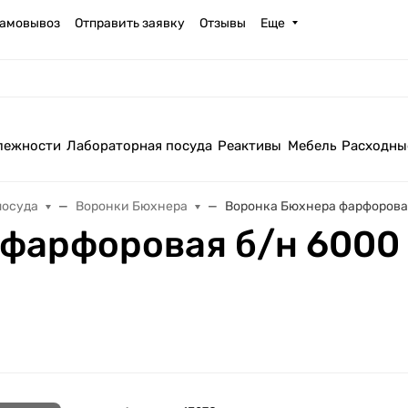
амовывоз
Отправить заявку
Отзывы
Еще
лежности
Лабораторная посуда
Реактивы
Мебель
Расходны
посуда
Воронки Бюхнера
Воронка Бюхнера фарфоровая
фарфоровая б/н 6000 