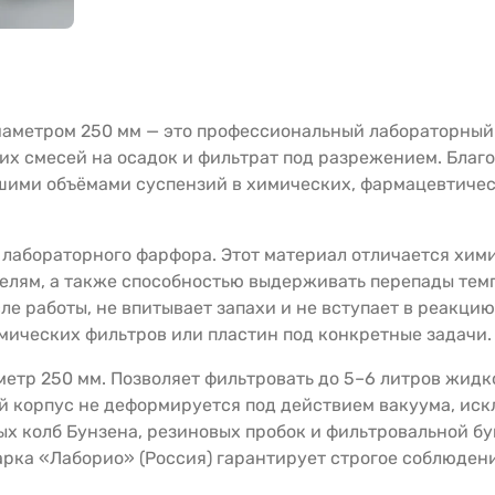
иаметром 250 мм — это профессиональный лабораторный
х смесей на осадок и фильтрат под разрежением. Благ
ьшими объёмами суспензий в химических, фармацевтиче
 лабораторного фарфора. Этот материал отличается хим
елям, а также способностью выдерживать перепады тем
ле работы, не впитывает запахи и не вступает в реакци
амических фильтров или пластин под конкретные задачи.
етр 250 мм. Позволяет фильтровать до 5–6 литров жидко
 корпус не деформируется под действием вакуума, иск
х колб Бунзена, резиновых пробок и фильтровальной б
арка «Лаборио» (Россия) гарантирует строгое соблюден