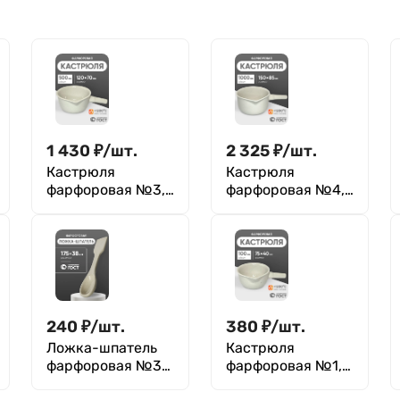
1 430
₽
/
шт.
2 325
₽
/
шт.
Кастрюля
Кастрюля
фарфоровая №3,
фарфоровая №4,
500 мл (120 мм х
1000 мл (150 мм х
70 мм), ГОСТ 9147-
85 мм), ГОСТ 9147-
80
80
240
₽
/
шт.
380
₽
/
шт.
Ложка-шпатель
Кастрюля
фарфоровая №3
фарфоровая №1,
(175 мм х 38 мм),
100 мл (75 мм х 40