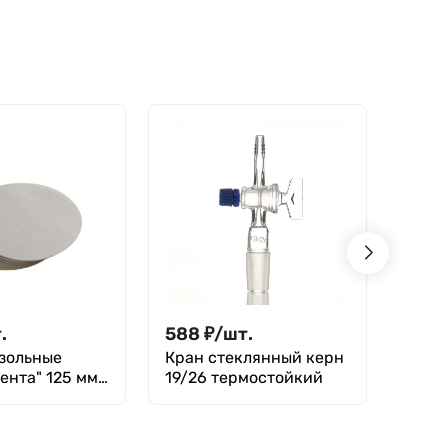
.
588
₽
/
шт.
50
₽
зольные
Кран стеклянный керн
Филь
ента" 125 мм,
19/26 термостойкий
"Крас
.
уп. 1