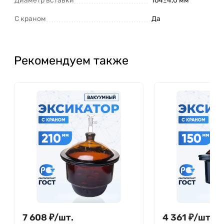
Диаметр вставки
164±4,0 мм
С краном
Да
Рекомендуем также
7 608
₽
/
шт.
4 361
₽
/
шт.
5 6