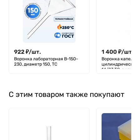
922
₽
/
шт.
1 400
₽
/
шт.
Воронка лабораторная В-150-
Воронка капельн
230, диаметр 150, ТС
цилиндрическая 
14/23 ТС, с комп
давления
С этим товаром также покупают