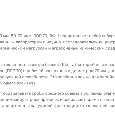
70 мм, 50-70 мкм, ПОР 70, ВФ-1 представляет собой лаб
ленных лабораторий и научно-исследовательских центр
к термическим нагрузкам и агрессивным химическим сред
 стеклянного фильтра (фильтр Шотта), который исключа
он (ПОР 70) и рабочей поверхности диаметром 70 мм, д
опускной способности. Это особенно важно для серийны
рующего элемента.
ет обрабатывать пробы среднего объёма в условиях опыт
минимизирует риск протечек и сокращает время на под
тандартам для вакуумной фильтрации, что делает её пр