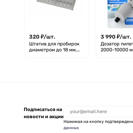
320
₽
/
шт.
3 990
₽
/
шт.
Штатив для пробирок
Дозатор пипе
диаметром до 18 мм,
2000-10000 м
40 гнезд, п/п, Ecros
автоклавируе
одноканальны
переменным 
механически
/ Лаборио P-1
мл
Подписаться на
новости и акции
Нажимая на кнопку подтвержден
данных