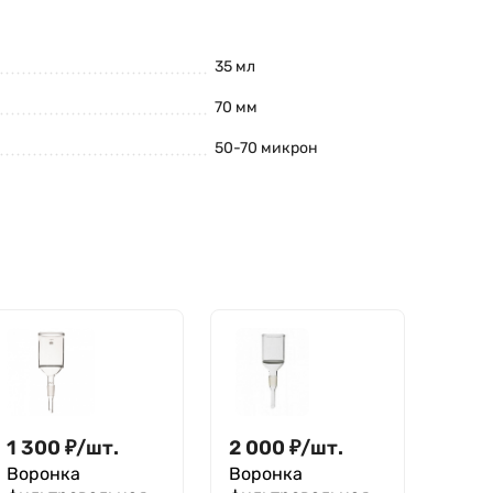
35 мл
70 мм
50-70 микрон
1 300
₽
/
шт.
2 000
₽
/
шт.
Воронка
Воронка