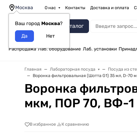
Москва
О нас
Контакты
Доставка и оплата
С
Ваш город
Москва
?
Каталог
Распродажа
Лаб. оборудование
Лаб. установки
Принад
Главная
Лабораторная посуда
Посуда из ст
Воронка фильтровальная (Шотта G1) 35 мл, D-70 мм
Воронка фильтрова
мкм, ПОР 70, ВФ-1
В избранное
К сравнению