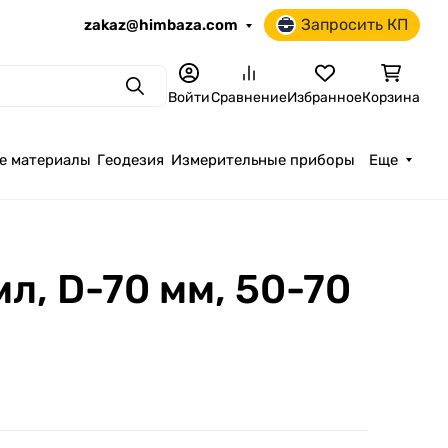
Запросить КП
zakaz@himbaza.com
Поиск
Войти
Сравнение
Избранное
Корзина
е материалы
Геодезия
Измерительные приборы
Еще
л, D-70 мм, 50-70