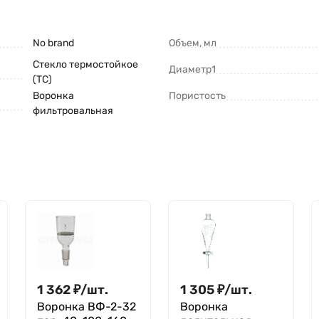
No brand
Объем, мл
Стекло термостойкое
Диаметр1
(ТС)
Воронка
Пористость
фильтровальная
1 362
₽
/
шт.
1 305
₽
/
шт.
Воронка ВФ-2-32
Воронка