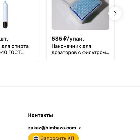
шт.
535
₽
/
упак.
114
 для спирта
Наконечник для
Филь
-40 ГОСТ
дозаторов с фильтром
"Крас
2-20 мкл, тип
мм, у
Универсальный, для
ПЦР, тип Gilson,
стерильный (без
ДНКаз, РНКаз),
упаковка - штатив 96
шт, Jet Bio-Filtration
Контакты
zakaz@himbaza.com
Запросить КП