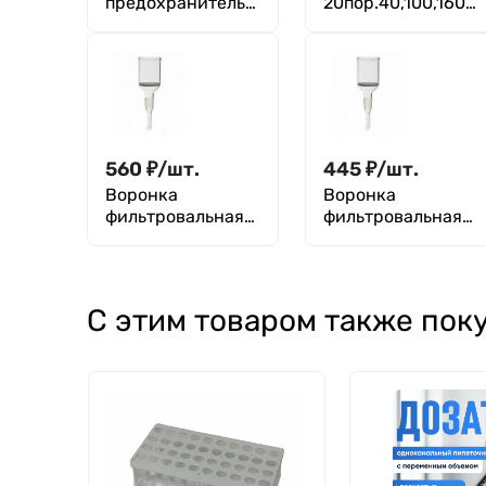
предохранительн
20пор.40,100,160,
ая (Киппа) ТС
250 ТС
560
₽
/
шт.
445
₽
/
шт.
Воронка
Воронка
фильтровальная
фильтровальная
(Шотта G3), D-38
(Шотта G3), D-32
мм, mesh 15-40,
мм, mesh 15-40,
ПОР 40 мкм,
ПОР 40 мкм,
ВФ-1-38
ВФ-1-32
С этим товаром также пок