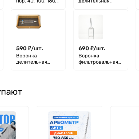
пор. 40, 100, 160,
делительная
250 ТС
грушевидная
ВД-3-125 ХС,
стеклянный кран,
с делениями
590
₽
/
шт.
690
₽
/
шт.
Воронка
Воронка
делительная
фильтровальная
цилиндрическая
(Шотта G3) 35 мл,
ВД-1-50 ТС
D-70 мм, 16-30
мкм, ПОР 30, ВФ-1
упают