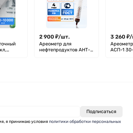
2 900
₽
/
шт.
3 260
₽
/
точный
Ареометр для
Ареометр
кл,
нефтепродуктов АНТ-2
АСП-1 30
мый,
750-830, ГОСТ 18481-
18481-81
й, с
81
объемом,
й (ДПАОП)
0000, 10
ия, я принимаю условия
политики обработки персональных