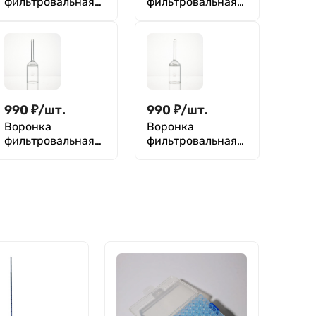
фильтровальная
фильтровальная
(Шотта G4) 130 мл
(Шотта G3), D-70
со шлифом 19/26,
мм, mesh 15-40,
D-60 мм, mesh 5-
ПОР 40 мкм,
15, ПОР 16 мкм,
ВФ-1-70
ВФ-2-60
990
₽
/
шт.
990
₽
/
шт.
Воронка
Воронка
фильтровальная
фильтровальная
(Шотта G1) 60 мл,
(Шотта G3) 60 мл,
D-70 мм, 50-70
D-70 мм, 16-30
мкм, ПОР 70, ВФ-1
мкм, ПОР 30, ВФ-1