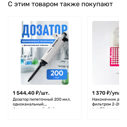
С этим товаром также покупают
1 544,40
₽
/
шт.
1 370
₽
/
упак.
Дозатор пипеточный 200 мкл,
Наконечник для д
одноканальный,
фильтром 2-200 м
фиксированный объём,
тип Gilson, стери
механический (ДПОФ)/ Лаборио
ДНКаз, РНКаз), уп
MG-200
штатив 96 шт, Apt