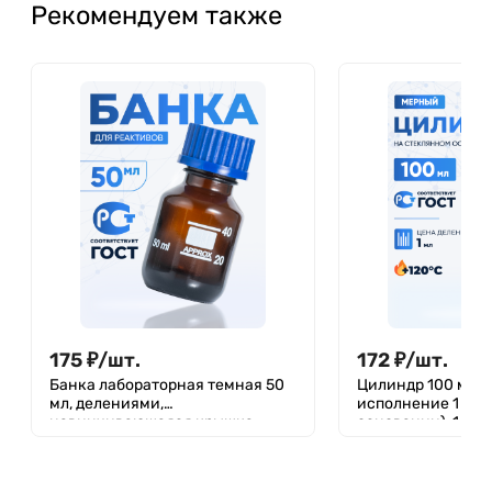
Рекомендуем также
175
₽
/
шт.
172
₽
/
шт.
Банка лабораторная темная 50
Цилиндр 100 мл (
мл, делениями,
исполнение 1 - н
навинчивающаяся крышка,
основании), 1-100
БТ-50
(Не внесена в ГР