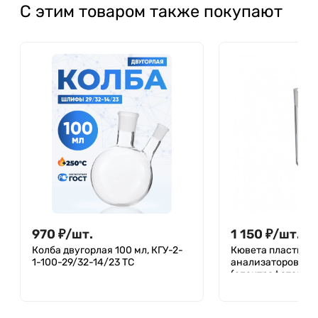
С этим товаром также покупают
970
₽
/
шт.
1 150
₽
/
шт.
Колба двугорлая 100 мл, КГУ-2-
Кювета пластиков
1-100-29/32-14/23 ТС
анализаторов
(спектрофотометр
10х10х45 мм, 2-4 м
шт, Aptaca