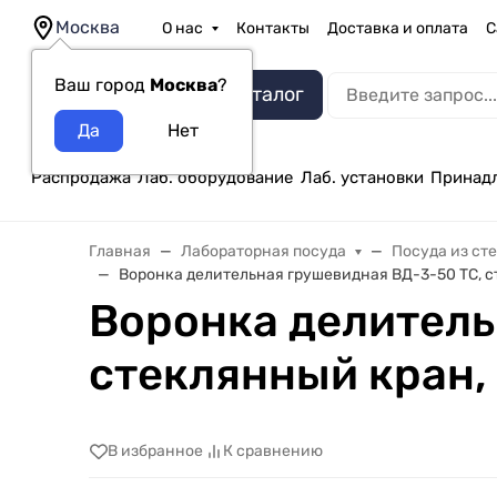
Москва
О нас
Контакты
Доставка и оплата
С
Ваш город
Москва
?
Каталог
Распродажа
Лаб. оборудование
Лаб. установки
Принад
Главная
Лабораторная посуда
Посуда из ст
Воронка делительная грушевидная ВД-3-50 ТС, с
Воронка делитель
стеклянный кран,
В избранное
К сравнению