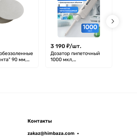
3 190
₽
/
шт.
5 69
обеззоленные
Дозатор пипеточный
Цили
нта" 90 мм,
1000 мкл,
ареом
.
автоклавируемый
ГОСТ
одноканальный,
изго
фиксированный объём,
механический /
Лаборио ДПАОФ PG-
1000
Контакты
zakaz@himbaza.com