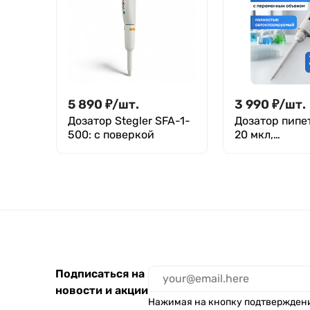
5 890
₽
/
шт.
3 990
₽
/
шт.
Дозатор Stegler SFA-1-
Дозатор пипе
500: с поверкой
20 мкл,
автоклавируе
одноканальны
переменным 
механически
(ДПАОП)/ Лаб
20
Подписаться на
новости и акции
Нажимая на кнопку подтвержден