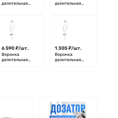
делительная
делительная
грушевидная
грушевидная
ВД-3-500 ТС,
ВД-3-125 ТС,
PTFE кран, без
PTFE кран, без
делений
делений
6 590
₽
/
шт.
1 305
₽
/
шт.
Воронка
Воронка
делительная
делительная
грушевидная
грушевидная
ВД-3-5000 ТС,
ВД-3-125 ХС,
стеклянный кран,
стеклянный кран,
с делениями
с делениями