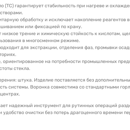
о (ТС) гарантирует стабильность при нагреве и охлажд
астворами.
тарную обработку и исключает накопление реагентов в 
ешиванием или фиксацией по крану.
 низкое трение и химическую стойкость к кислотам, ще
льзования в многосменном режиме.
одходит для экстракции, отделения фаз, промывки осад
ториях.
, ориентированное на потребности промышленных предп
стоты стекла.
рения: штука. Изделие поставляется без дополнительны
ость системы. Воронка совместима со стандартными гор
центрах.
ает надежный инструмент для рутинных операций разде
 и удобство очистки без потерь драгоценного времени пе