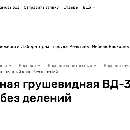
амовывоз
Отправить заявку
Отзывы
Еще
лежности
Лабораторная посуда
Реактивы
Мебель
Расходны
екла
Воронки
Воронки делительные
Воронки гру
теклянный кран, без делений
ная грушевидная ВД-3
 без делений