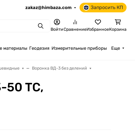
Запросить КП
zakaz@himbaza.com
Поиск
Войти
Сравнение
Избранное
Корзина
е материалы
Геодезия
Измерительные приборы
Еще
шевидные
Воронка ВД-3 без делений
-50 ТС,