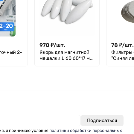
970
₽
/
шт.
78
₽
/
шт.
точный 2-
Якорь для магнитной
Фильтры 
мешалки L 60 60*17 мм,
"Синяя ле
мый,
фторпласт,
уп. 100 шт
й, с
эллипсоидной формы
объемом,
й
орио P-
ия, я принимаю условия
политики обработки персональных