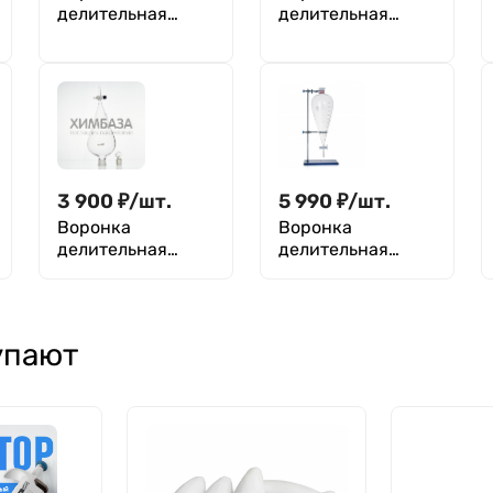
делительная
делительная
грушевидная
грушевидная
ВД-3-5000 ТС,
ВД-3-250 ТС,
стеклянный кран,
PTFE кран, без
без делений
делений
3 900
₽
/
шт.
5 990
₽
/
шт.
Воронка
Воронка
делительная
делительная
грушевидная
грушевидная
ВД-3-3000 ТС,
ВД-3-5000 ТС,
PTFE кран, без
кран PTFE, с
делений
делениями
упают