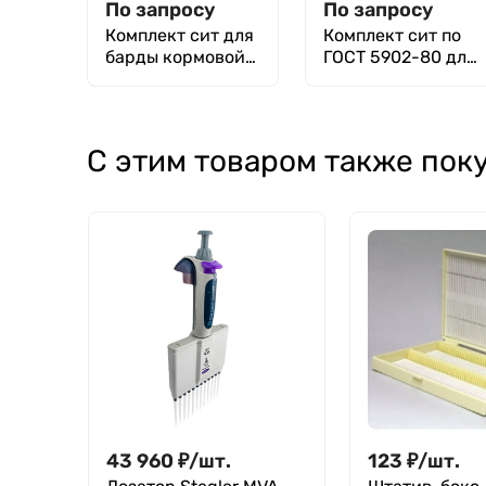
По запросу
По запросу
Комплект сит для
Комплект сит по
барды кормовой
ГОСТ 5902-80 для
по ГОСТ 31809-
изделий
2012
кондитерских
С этим товаром также пок
43 960
₽
/
шт.
123
₽
/
шт.