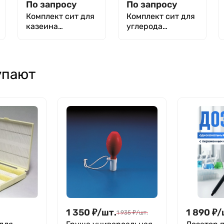
По запросу
По запросу
Комплект сит для
Комплект сит для
казеина
углерода
технического по
технического по
ГОСТ 17626-81
ГОСТ 7885-86
упают
1 350
₽
/
шт.
1 890
₽
/
1 935
₽
/
шт.