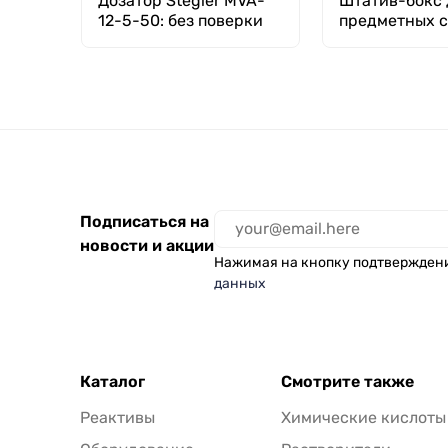
Дозатор Stegler MVA-
Штатив-бокс 
12-5-50: без поверки
предметных с
12 шт, п/с, G
Подписаться на
новости и акции
Нажимая на кнопку подтвержден
данных
Каталог
Смотрите также
Реактивы
Химические кислоты