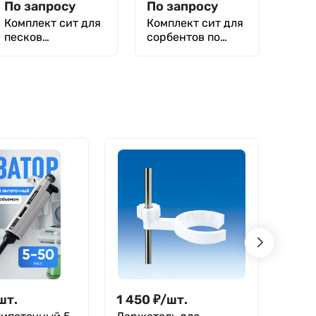
По запросу
По запросу
Комплект сит для
Комплект сит для
песков
cорбентов по
формовочных по
ГОСТ 16187-70
ГОСТ 29234.3-91
шт.
1 450
₽
/
шт.
1 30