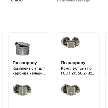
Стекло
Назначение посуды
По запросу
По запросу
Комплект сит для
Комплект сит по
карбида кальция
ГОСТ 21560.2-82
по ГОСТ 1460-
для минеральных
2013
удобрений