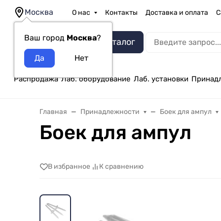
Москва
О нас
Контакты
Доставка и оплата
С
Ваш город
Москва
?
Каталог
Распродажа
Лаб. оборудование
Лаб. установки
Принад
Главная
Принадлежности
Боек для ампул
Боек для ампул
В избранное
К сравнению