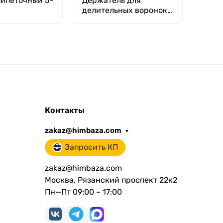
пипеточный 5-
Держатель для
Арео
делительных воронок
1000
льный, с
от 125мл до 1000мл в
1848
ым объемом,
форме полукольца, п/п,
ский (ДПОП) /
Kartell
М-50
Контакты
zakaz@himbaza.com
Запросить КП
zakaz@himbaza.com
Москва, Рязанский проспект 22к2
Пн—Пт 09:00 – 17:00