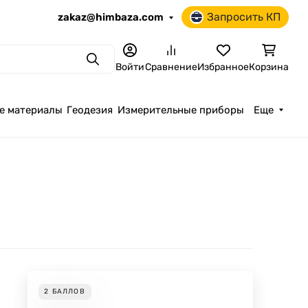
Запросить КП
zakaz@himbaza.com
Поиск
Войти
Сравнение
Избранное
Корзина
е материалы
Геодезия
Измерительные приборы
Еще
2
БАЛЛОВ