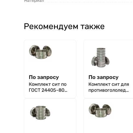
Материал
Рекомендуем также
По запросу
По запросу
Комплект сит по
Комплект сит для
ГОСТ 24405-80
противогололедн
для эмали
ых материалов по
силикатной
ГОСТ Р 58426-
2020