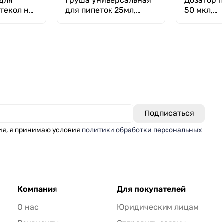
для
Груша универсальная
Дозатор 
текол на
для пипеток 25мл,
50 мкл,
reetmed
115х41мм (синт. каучук,
однокана
силикон), Kartell
переменн
механиче
Лаборио 
ия, я принимаю условия
политики обработки персональных
Компания
Для покупателей
О нас
Юридическим лицам