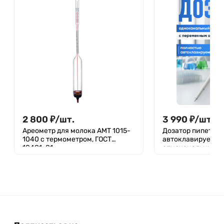
2 800
₽
/
шт.
3 990
₽
/
шт.
Ареометр для молока АМТ 1015-
Дозатор пипеточн
1040 с термометром, ГОСТ
автоклавируемый
18481-81
одноканальный, 
объемом, механи
(ДПАОП)/ Лабори