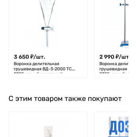
3 650
₽
/
шт.
2 990
₽
/
шт.
3 9
Воронка делительная
Воронка делител
грушевидная ВД-3-2000 ТС,
грушевидная ВД-3
PTFE кран, без делений
PTFE кран, без д
С этим товаром также покупают