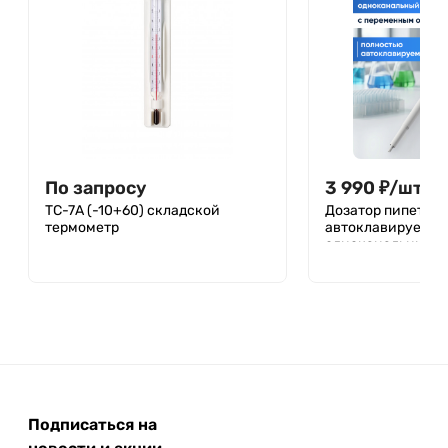
По запросу
3 990
₽
/
шт.
ТС-7А (-10+60) складской
Дозатор пипеточн
термометр
автоклавируемый
одноканальный, 
объемом, механи
(ДПАОП)/ Лабори
Подписаться на