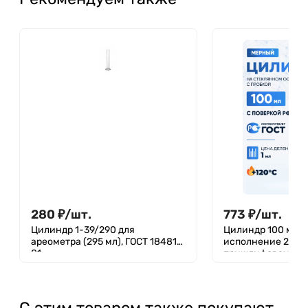
280
₽
/
шт.
773
₽
/
шт.
Цилиндр 1-39/290 для
Цилиндр 100 мл (
ареометра (295 мл), ГОСТ 18481-
исполнение 2 - с
81
пришлифованной 
стеклянном основ
2
С этим товаром также покупают