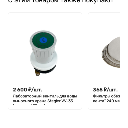
2 600
₽
/
шт.
365
₽
/
шт.
Лабораторный вентиль для воды
Фильтры обеззол
выносного крана Stegler VV-35
лента" 240 мм, уп.
(латунь, d 35 мм)