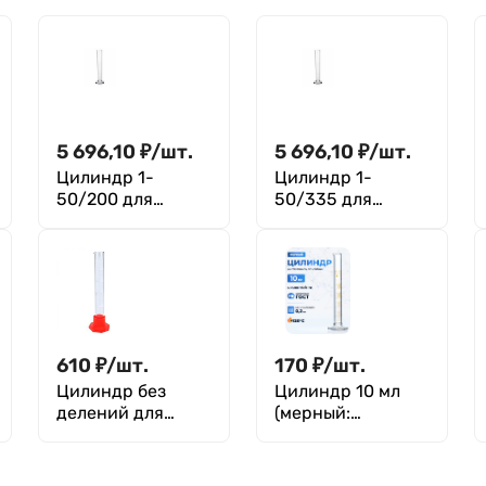
5 696,10
₽
/
шт.
5 696,10
₽
/
шт.
Цилиндр 1-
Цилиндр 1-
50/200 для
50/335 для
ареометра (225
ареометра (450
мл), ГОСТ 18481-
мл), ГОСТ 18481-
81
81 (Срок
изготовления 60
дней)
610
₽
/
шт.
170
₽
/
шт.
Цилиндр без
Цилиндр 10 мл
делений для
(мерный:
ареометров на
исполнение 1 - на
полиэтиленовом
стеклянном
основании 3-
основании), 1-10-