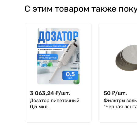
31/220 (150 мл), ТУ
39/290 (295 мл),
С этим товаром также пок
4320-012-
ТУ 4320-012-
29508133-2009
29508133-2009
3 063,24
₽
/
шт.
50
₽
/
шт.
Дозатор пипеточный
Фильтры зол
0,5 мкл,
"Черная лента
автоклавируемый,
уп. 100 шт.
одноканальный,
фиксированный объём,
механический