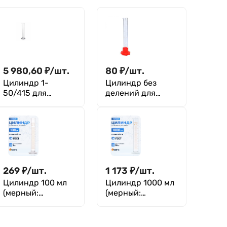
5 980,60
₽
/
шт.
80
₽
/
шт.
Цилиндр 1-
Цилиндр без
50/415 для
делений для
ареометра (590
ареометров на
мл), ГОСТ 18481-
полиэтиленовом
81
основании 3-
25/195 (75 мл), ТУ
4320-012-
29508133-2009
269
₽
/
шт.
1 173
₽
/
шт.
Цилиндр 100 мл
Цилиндр 1000 мл
(мерный:
(мерный:
исполнение 1 - на
исполнение 1 - на
стеклянном
стеклянном
основании), 1-
основании), 1-