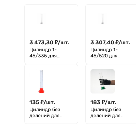
3 473,30
₽
/
шт.
3 307,40
₽
/
шт.
Цилиндр 1-
Цилиндр 1-
45/335 для
45/520 для
ареометра (400
ареометра (670
мл), ГОСТ 18481-
мл), ГОСТ 18481-
81
81
135
₽
/
шт.
183
₽
/
шт.
Цилиндр без
Цилиндр без
делений для
делений для
ареометров на
ареометров на
полиэтиленовом
полиэтиленовом
основании 3-
основании 3-