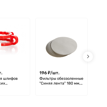
100-2
1000-2
т.
196
₽
/
шт.
4 21
я шлифов
Фильтры обеззоленные
Боль
ких
"Синяя лента" 180 мм,
рако
иков) 14/23,
уп. 100 шт.
Steg
etmed
(пол
490×
габа