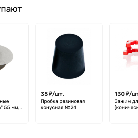
47/590 (900 мл),
2
упают
ТУ 4320-012-
29508133-2009
35
₽
/
шт.
130
₽
/
ш
ьные
Пробка резиновая
Зажим дл
" 55 мм,
конусная №24
(коничес
переходн
ПОМ, Gre