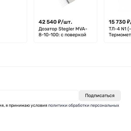
42 540
₽
/
шт.
15 730
₽
Дозатор Stegler MVA-
ТЛ-4 N1 (
8-10-100: с поверкой
Термомет
 +110°C
стеклянн
лаборато
ия, я принимаю условия
политики обработки персональных