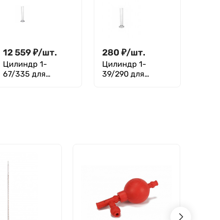
пробкой, на
основании),
стеклянном
Цилиндр 3-100-2
основании), 2-
2000-2
12 559
₽
/
шт.
280
₽
/
шт.
Цилиндр 1-
Цилиндр 1-
67/335 для
39/290 для
ареометра (1000
ареометра (295
мл), ГОСТ 18481-
мл), ГОСТ 18481-
81
81