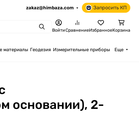
Запросить КП
zakaz@himbaza.com
Поиск
Войти
Сравнение
Избранное
Корзина
е материалы
Геодезия
Измерительные приборы
Еще
с
м основании), 2-