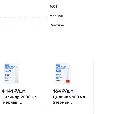
1601
Мерная
Светлое
4 141
₽
/
шт.
164
₽
/
шт.
Цилиндр 2000 мл
Цилиндр 100 мл
(мерный:
(мерный:
исполнение 2 - с
исполнение 3 - на
пришлифованной
полиэтиленовом