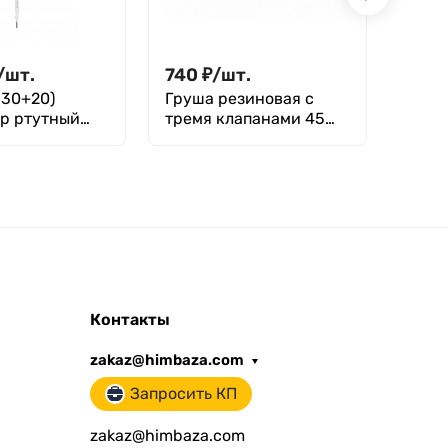
/
шт.
740
₽
/
шт.
930
-30+20)
Груша резиновая с
Терм
р ртутный
тремя клапанами 45
НЧ 10
ый
мл, 140х54 мм,
рный
Greetmed
Контакты
zakaz@himbaza.com
Запросить КП
zakaz@himbaza.com