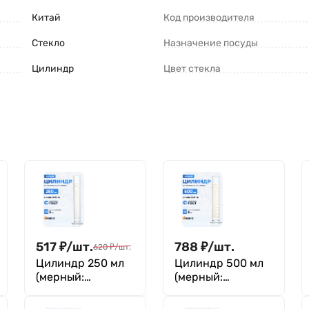
Китай
Код производителя
Стекло
Назначение посуды
Цилиндр
Цвет стекла
517
₽
/
шт.
788
₽
/
шт.
620
₽
/
шт.
Цилиндр 250 мл
Цилиндр 500 мл
(мерный:
(мерный:
исполнение 1 - на
исполнение 1 - на
стеклянном
стеклянном