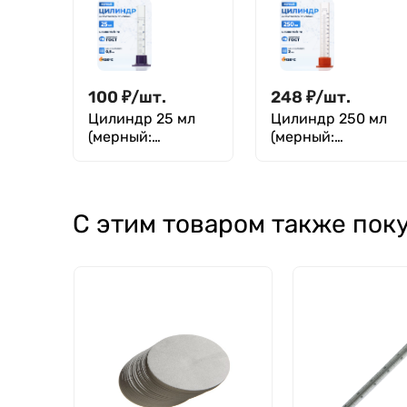
основании), 1-
основании), 1-25-
2000-2
2
100
₽
/
шт.
248
₽
/
шт.
Цилиндр 25 мл
Цилиндр 250 мл
(мерный:
(мерный:
исполнение 3 - на
исполнение 3 - на
полиэтиленовом
полиэтиленовом
основании) 3-25-
основании),
2
Цилиндр 3-250-2
С этим товаром также пок