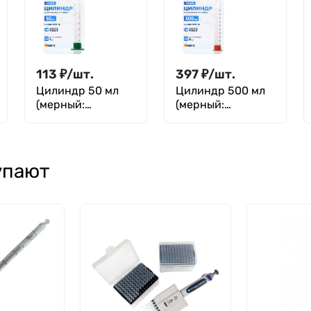
основании), 1-
основании), 1-
250-2
500-2
113
₽
/
шт.
397
₽
/
шт.
Цилиндр 50 мл
Цилиндр 500 мл
(мерный:
(мерный:
исполнение 3 - на
исполнение 3 - на
полиэтиленовом
полиэтиленовом
основании),
основании),
Цилиндр 3-50-2
Цилиндр 3-500-2
упают