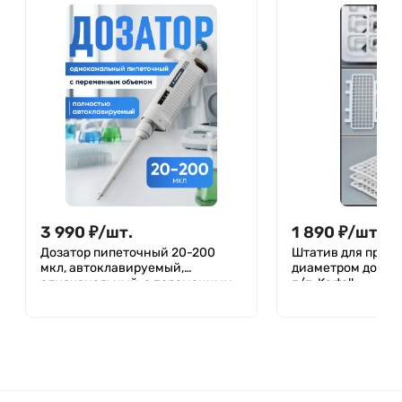
3 990
₽
/
шт.
1 890
₽
/
шт.
Дозатор пипеточный 20-200
Штатив для проб
мкл, автоклавируемый,
диаметром до 10 м
одноканальный, с переменным
п/п, Kartell
объемом, механический /
Лаборио ДПАОП P-200