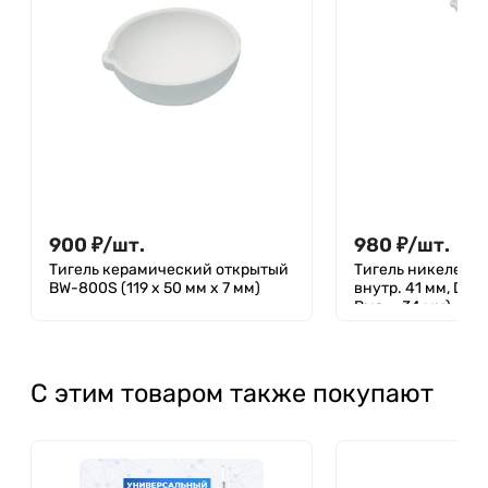
900
₽
/
шт.
980
₽
/
шт.
Тигель керамический открытый
Тигель никелевый
BW-800S (119 х 50 мм х 7 мм)
внутр. 41 мм, D внеш. - 43 мм, H
Выс. - 34 мм)
С этим товаром также покупают