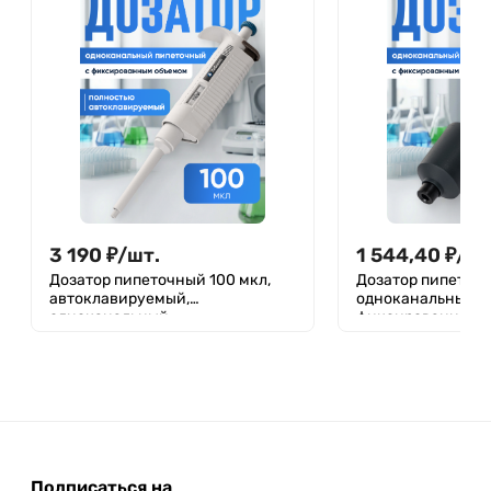
3 190
₽
/
шт.
1 544,40
₽
/
шт
Дозатор пипеточный 100 мкл,
Дозатор пипеточн
автоклавируемый,
одноканальный,
одноканальный,
фиксированный о
фиксированный объём,
механический (Д
механический (ДПАОФ) /
MG-5000
Лаборио PG-100
Подписаться на