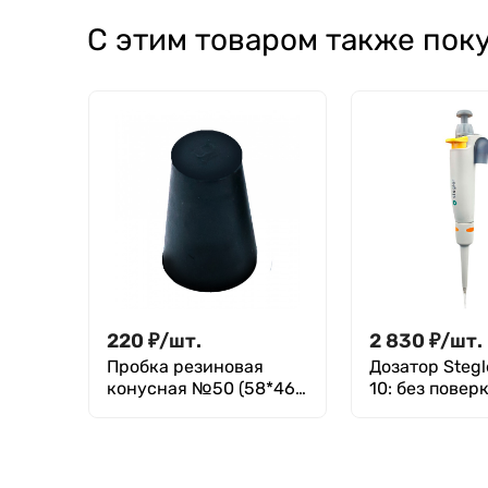
стеклянный кран,
без делений
С этим товаром также пок
220
₽
/
шт.
2 830
₽
/
шт.
Пробка резиновая
Дозатор Stegl
конусная №50 (58*46
10: без повер
мм)