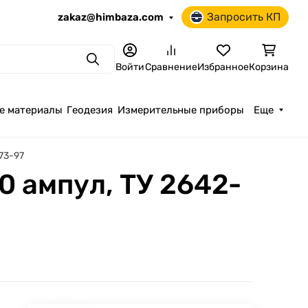
Запросить КП
zakaz@himbaza.com
Поиск
Войти
Сравнение
Избранное
Корзина
е материалы
Геодезия
Измерительные приборы
Еще
273-97
10 ампул, ТУ 2642-