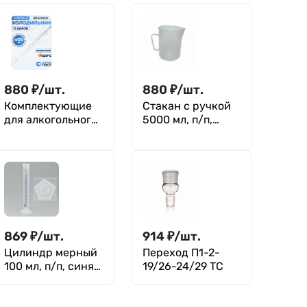
880
₽
/
шт.
880
₽
/
шт.
Комплектующие
Стакан с ручкой
для алкогольного
5000 мл, п/п,
оборудования
Greetmed
Холодильник
шариковый
ХШ-3-600 ТС (12
шаров), без
шлифов,
термостойкий,
600 мм
869
₽
/
шт.
914
₽
/
шт.
Цилиндр мерный
Переход П1-2-
100 мл, п/п, синяя
19/26-24/29 ТС
градуировка,
Kartell