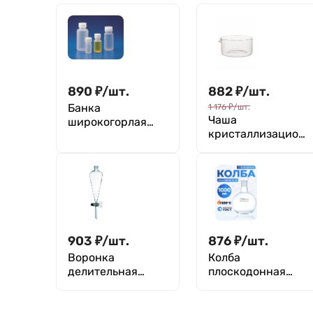
890
₽
/
шт.
882
₽
/
шт.
Банка
1 176
₽
/
шт.
Чаша
широкогорлая
кристаллизацион
для реактивов
ная ЧКЦ-1-150,
1000 мл, с
150x75 мм, 1000
делениями, п/п,
мл
Kartell
903
₽
/
шт.
876
₽
/
шт.
Воронка
Колба
делительная
плоскодонная
грушевидная
1000 мл, П-1-
ВД-3-125 ХС,
1000-29/32 ТС