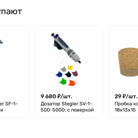
Лаборио
упают
9 680
₽
/
шт.
29
₽
/
шт.
er SF-1-
Дозатор Stegler SV-1-
Пробка к
ки
500-5000: с поверкой
18х13х15