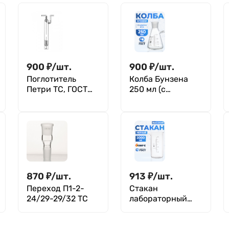
900
₽
/
шт.
900
₽
/
шт.
Поглотитель
Колба Бунзена
Петри ТС, ГОСТ
250 мл (с
25336-82
тубусом) 2-250-
29/32, со шлифом
29/32
870
₽
/
шт.
913
₽
/
шт.
Переход П1-2-
Стакан
24/29-29/32 ТС
лабораторный
высокий 2000 мл,
В-1-2000 ТС,