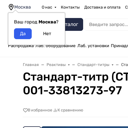
Москва
О нас
Контакты
Доставка и оплата
С
Ваш город
Москва
?
Каталог
Распродажа
Лаб. оборудование
Лаб. установки
Принад
Главная
Реактивы
Стандарт-титры
Ста
Стандарт-титр (СТ)
001-33813273-97
В избранное
К сравнению