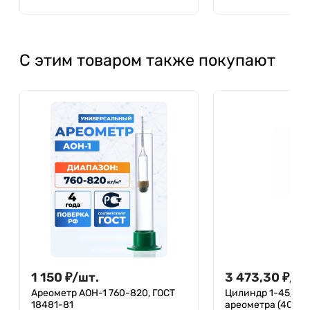
С этим товаром также покупают
1 150
₽
/
шт.
3 473,30
₽
/
шт
Ареометр АОН-1 760-820, ГОСТ
Цилиндр 1-45/335
18481-81
ареометра (400 мл