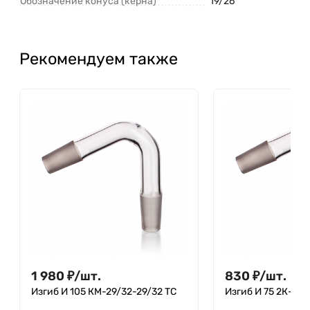
Обозначение конуса (керна)
19/26
Рекомендуем также
1 980
₽
/
шт.
830
₽
/
шт.
Изгиб И 105 КМ-29/32-29/32 ТС
Изгиб И 75 2К-14/