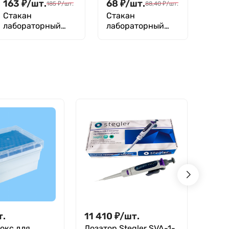
163
₽
/
шт.
68
₽
/
шт.
185
₽
/
шт.
88,40
₽
/
шт.
Стакан
Стакан
лабораторный
лабораторный
низкий 300 мл,
высокий 20 мл,
Н-1-300 ТС
В-1-20 ТС
т.
11 410
₽
/
шт.
19
₽
окс для
Дозатор Stegler SVA-1-
Проб