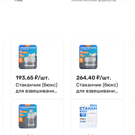
193,65
₽
/
шт.
264,40
₽
/
шт.
Стаканчик (бюкс)
Стаканчик (бюкс)
для взвешивания
для взвешивания
низкий 35 мл, СН
низкий 50 мл, СН
50 х 30 мм, шлиф
60 х 30 мм, шлиф
45/10, Лаборио
54/9, Лаборио