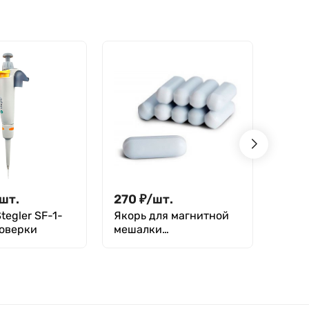
шт.
270
₽
/
шт.
38 9
tegler SF-1-
Якорь для магнитной
Дозат
поверки
мешалки
8-5-5
цилиндрический 30
30*6 мм, фторпласт,
Greetmed