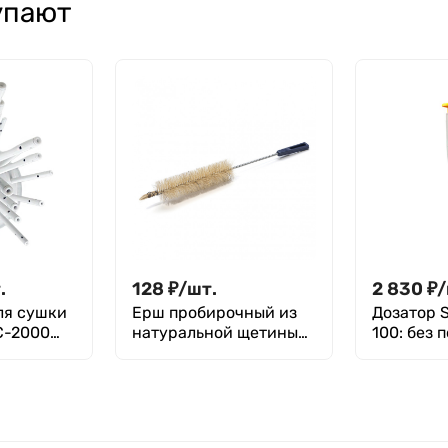
упают
.
128
₽
/
шт.
2 830
₽
/
ля сушки
Ерш пробирочный из
Дозатор S
С-2000
натуральной щетины
100: без 
350 мм