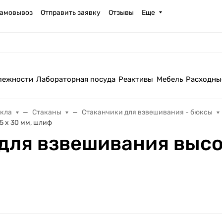
амовывоз
Отправить заявку
Отзывы
Еще
лежности
Лабораторная посуда
Реактивы
Мебель
Расходны
екла
Стаканы
Стаканчики для взвешивания - бюксы
5 х 30 мм, шлиф
для взвешивания высо