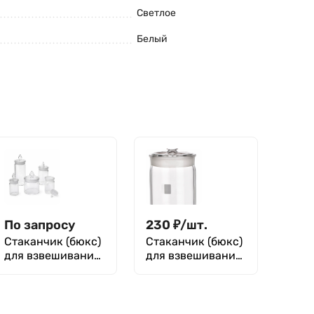
Светлое
Белый
По запросу
230
₽
/
шт.
Стаканчик (бюкс)
Стаканчик (бюкс)
для взвешивания
для взвешивания
высокий СВ 45 х
низкий 15мл, СН
70 мм, шлиф
40 х 25 мм, шлиф
КШ 34/12