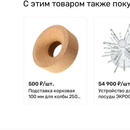
С этим товаром также пок
500
₽
/
шт.
54 900
₽
/
шт
Подставка корковая
Устройство д
100 мм для колбы 250
посуды ЭКРО
мл
(ПЭ-2000)