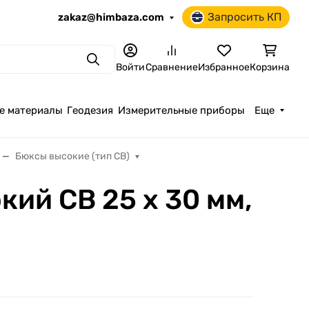
Запросить КП
zakaz@himbaza.com
Поиск
Войти
Сравнение
Избранное
Корзина
е материалы
Геодезия
Измерительные приборы
Еще
Бюксы высокие (тип СВ)
кий СВ 25 х 30 мм,