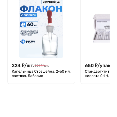
224
₽
/
шт.
650
₽
/
упак.
304
₽
/
шт.
Капельница Страшейна, 2-60 мл,
Стандарт-титр (С
светлая, Лаборио
кислота 0,1 Н, уп.