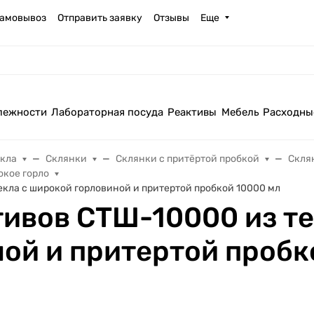
амовывоз
Отправить заявку
Отзывы
Еще
лежности
Лабораторная посуда
Реактивы
Мебель
Расходны
екла
Склянки
Склянки с притёртой пробкой
Скля
окое горло
екла с широкой горловиной и притертой пробкой 10000 мл
тивов СТШ-10000 из те
ой и притертой пробк