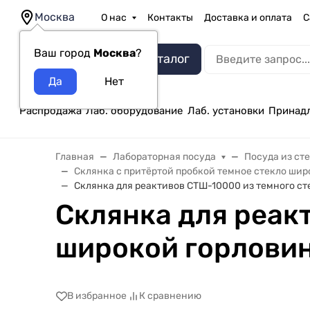
Москва
О нас
Контакты
Доставка и оплата
С
Ваш город
Москва
?
Каталог
Распродажа
Лаб. оборудование
Лаб. установки
Принад
Главная
Лабораторная посуда
Посуда из ст
Склянка с притёртой пробкой темное стекло шир
Склянка для реактивов СТШ-10000 из темного ст
Склянка для реак
широкой горловин
В избранное
К сравнению