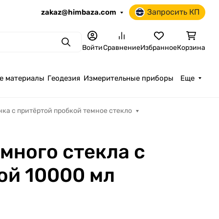
Запросить КП
zakaz@himbaza.com
Поиск
Войти
Сравнение
Избранное
Корзина
е материалы
Геодезия
Измерительные приборы
Еще
нка с притёртой пробкой темное стекло
много стекла с
ой 10000 мл