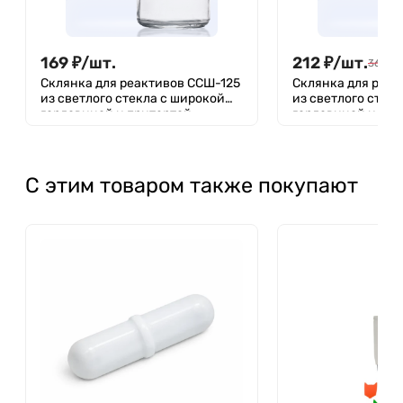
169
₽
/
шт.
212
₽
/
шт.
363
₽
/
Склянка для реактивов ССШ-125
Склянка для реа
из светлого стекла с широкой
из светлого стек
горловиной и притертой
горловиной и при
пробкой 125 мл, Лаборио
пробкой 250 мл
С этим товаром также покупают