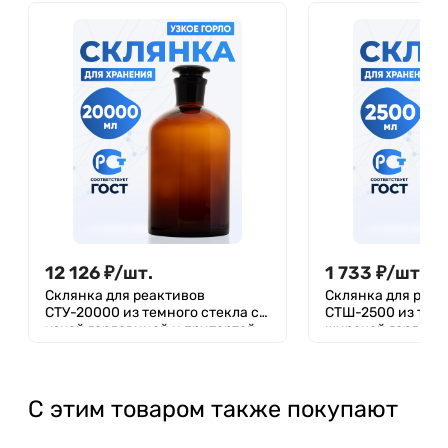
12 126
₽
/
шт.
1 733
₽
/
шт.
Склянка для реактивов
Склянка для реак
СТУ-20000 из темного стекла с
СТШ-2500 из темн
узкой горловиной и притертой
широкой горлови
пробкой 20000 мл
притертой пробко
С этим товаром также покупают