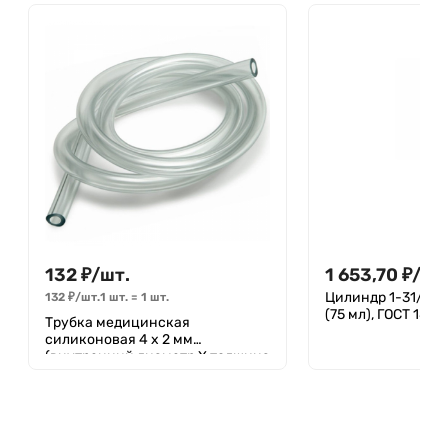
132
₽
/
шт.
1 653,70
₽
/
шт
Цилиндр 1-31/170
132
₽
/
шт.
1 шт.
=
1
шт.
(75 мл), ГОСТ 1848
Трубка медицинская
силиконовая 4 х 2 мм
(внутренний диаметр Х толщина
стенки)