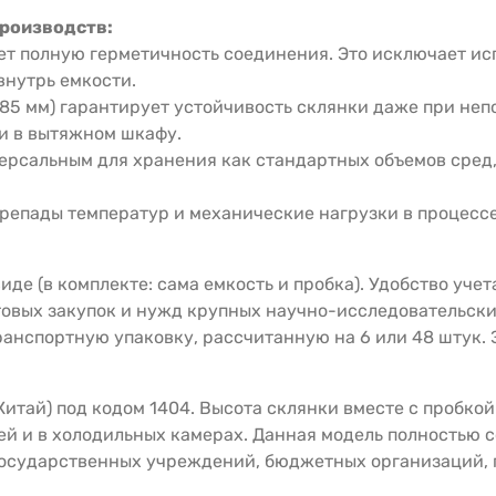
производств:
ет полную герметичность соединения. Это исключает ис
внутрь емкости.
5 мм) гарантирует устойчивость склянки даже при непо
и в вытяжном шкафу.
ерсальным для хранения как стандартных объемов сред
ерепады температур и механические нагрузки в процесс
е (в комплекте: сама емкость и пробка). Удобство учет
товых закупок и нужд крупных научно-исследовательски
анспортную упаковку, рассчитанную на 6 или 48 штук. 
тай) под кодом 1404. Высота склянки вместе с пробкой 
ей и в холодильных камерах. Данная модель полностью 
государственных учреждений, бюджетных организаций,