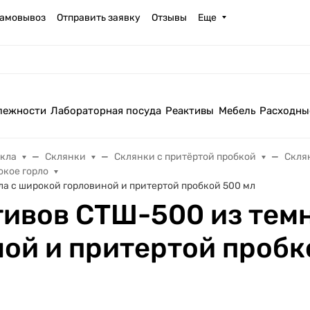
амовывоз
Отправить заявку
Отзывы
Еще
лежности
Лабораторная посуда
Реактивы
Мебель
Расходны
екла
Склянки
Склянки с притёртой пробкой
Скля
окое горло
ла с широкой горловиной и притертой пробкой 500 мл
тивов СТШ-500 из темн
ой и притертой пробк