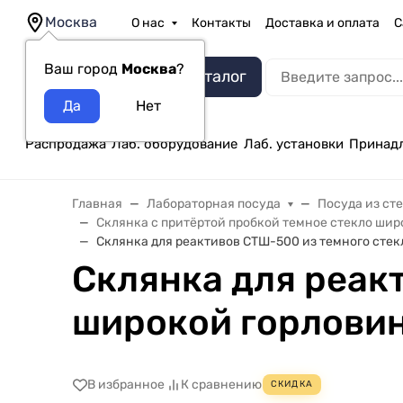
Москва
О нас
Контакты
Доставка и оплата
С
Ваш город
Москва
?
Каталог
Распродажа
Лаб. оборудование
Лаб. установки
Принад
Главная
Лабораторная посуда
Посуда из ст
Склянка с притёртой пробкой темное стекло шир
Склянка для реактивов СТШ-500 из темного стек
Склянка для реак
широкой горловин
В избранное
К сравнению
СКИДКА