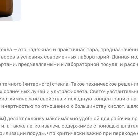
текла — это надежная и практичная тара, предназначенн
творов в условиях современных лабораторий. Данная мо
дартами, предъявляемыми к лабораторной посуде, и рас
з темного (янтарного) стекла. Такое техническое решен
х солнечных лучей и ультрафиолета. Светочувствительн
ико-химические свойства и исходную концентрацию на 
 инертностью по отношению к большинству кислот, щело
м) делает склянку максимально удобной для рабочих пр
и, а также легко извлечь содержимое с помощью шпател
илизации посуды, что критически важно при переходе о