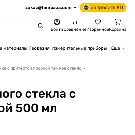
Запросить КП
zakaz@himbaza.com
Поиск
Войти
Сравнение
Избранное
Корзина
е материалы
Геодезия
Измерительные приборы
Еще
нка с притёртой пробкой темное стекло
ого стекла с
ой 500 мл