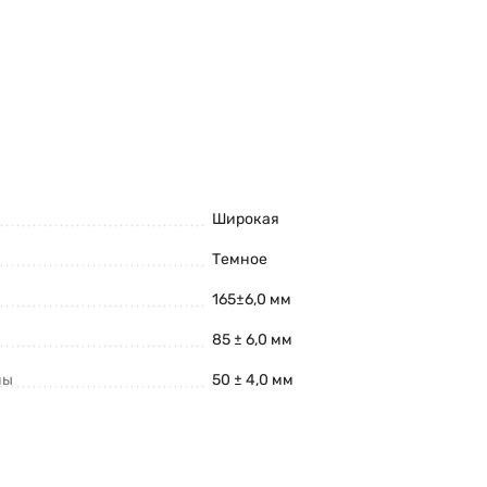
Широкая
Темное
165±6,0 мм
85 ± 6,0 мм
ны
50 ± 4,0 мм