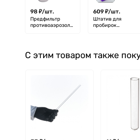
98
₽
/
шт.
609
₽
/
шт.
Предфильтр
Штатив для
противоаэрозоль
пробирок
ный Jeta Safety
диаметр
класса P2 R, 4 шт
30/16/12/6 мм,
число гнезд
4/12/32/96, п/п,
С этим товаром также пок
Greetmed