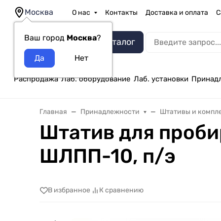
Москва
О нас
Контакты
Доставка и оплата
С
Ваш город
Москва
?
Каталог
Распродажа
Лаб. оборудование
Лаб. установки
Принад
Главная
Принадлежности
Штативы и компл
Штатив для пробир
ШЛПП-10, п/э
В избранное
К сравнению