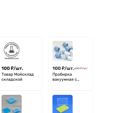
100
₽
/
шт.
100
₽
/
шт.
680
₽
/
шт.
Товар Мойсклад
Пробирка
складской
вакуумная с
цитратом натрия
3,2% (для
коагулологии)
2023 год, 100 шт.