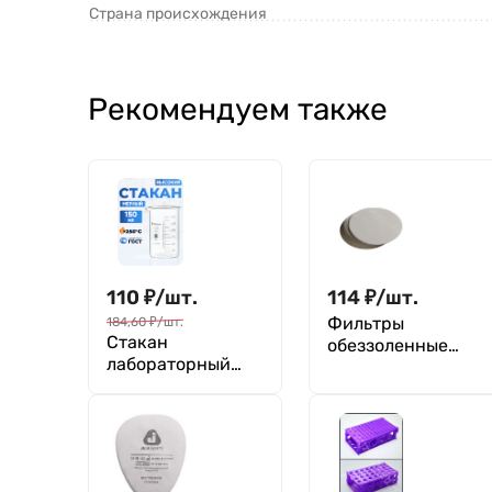
Страна происхождения
Рекомендуем также
110
₽
/
шт.
114
₽
/
шт.
Фильтры
184,60
₽
/
шт.
Стакан
обеззоленные
лабораторный
"Зеленая лента"
высокий 150 мл,
125 мм, уп. 100 шт.
В-1-150 ТС