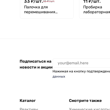
33
₽
/
шт.
11
₽
/
шт.
35
₽
/
шт.
Палочка для
Пробирка
перемешивания
лабораторна
стеклянная 5*220 ММ
биологическа
16 мм ПБ2-16
Подписаться на
новости и акции
Нажимая на кнопку подтвержден
данных
Каталог
Смотрите также
Реактивы
Химические кислоты