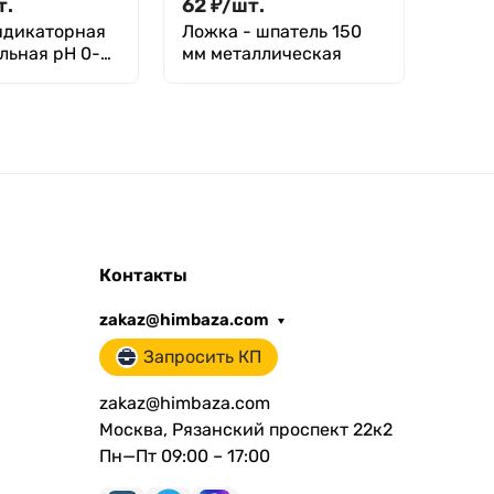
т.
62
₽
/
шт.
5
₽
/
ндикаторная
Ложка - шпатель 150
Проб
льная рН 0-
мм металлическая
лабо
0 шт., Экрос
ПВБ2
Контакты
zakaz@himbaza.com
Запросить КП
zakaz@himbaza.com
Москва, Рязанский проспект 22к2
Пн—Пт 09:00 – 17:00