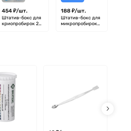
454
₽
/
шт.
188
₽
/
шт.
Штатив-бокс для
Штатив-бокс для
криопробирок 2
микропробирок
мл, 100 гнезд, п/п,
Эппендорфа 0,2
Greetmed
мл, 96 гнезд, п/п,
Greetmed