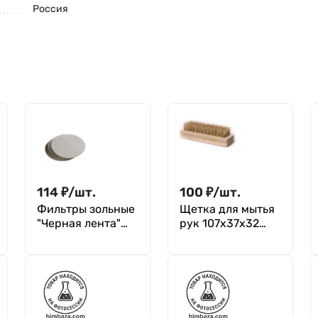
Россия
114
₽
/
шт.
100
₽
/
шт.
Фильтры зольные
Щетка для мытья
"Черная лента"
рук 107х37х32
125 мм, уп. 100 шт.
медицинская из
натуральной
щетины 1с17