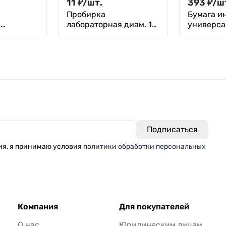
11
₽
/
шт.
393
₽
/
ш
Пробирка
Бумага и
я
лабораторная диам. 16
универса
я диам.
мм ПХ1-16х150 мм
12, уп. 10
х150 мм
ия, я принимаю условия
политики обработки персональных
Компания
Для покупателей
О нас
Юридическим лицам