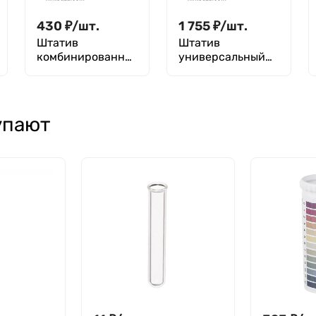
430
₽
/
шт.
1 755
₽
/
шт.
Штатив
Штатив
комбинированны
универсальный
й для пробирок
для пробирок,Z-
Эппендорфа 0,5
образный, ШПУ-
мл, 1,5 мл и 2 мл,
"Кронт"
60 гнезд, п/п,
упают
Greetmed