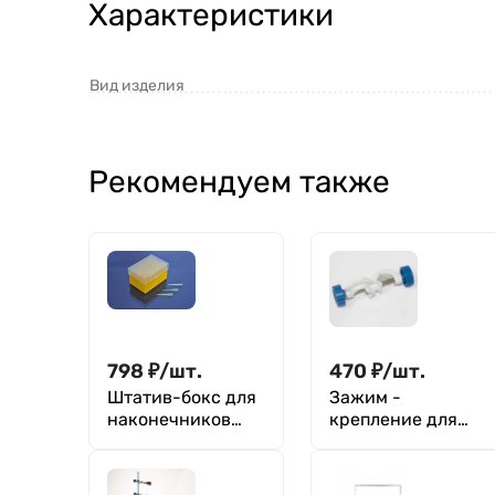
Характеристики
Вид изделия
Рекомендуем также
798
₽
/
шт.
470
₽
/
шт.
Штатив-бокс для
Зажим -
наконечников
крепление для
5000 мкл, 28
штатива 16 мм
гнезд, п/п,
Greetmed