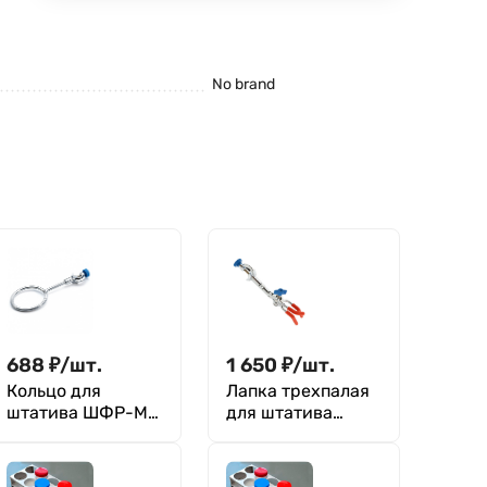
No brand
688
₽
/
шт.
1 650
₽
/
шт.
Кольцо для
Лапка трехпалая
штатива ШФР-ММ
для штатива
- 90 мм
ШФР-ММ