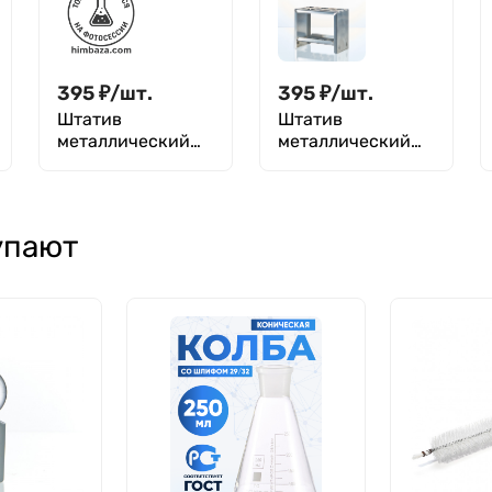
395
₽
/
шт.
395
₽
/
шт.
Штатив
Штатив
металлический
металлический
для пробирок до
для пробирок до
30 мм, 10 гнезд,
43 мм, 10 гнезд,
Ш-10/30, M. Med
Ш-10/43, M. Med
упают