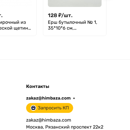
.
128
₽
/
шт.
93
₽
ирочный из
Ерш бутылочный № 1,
Ерш 
еской щетины
35*10*6 см,
бюре
искусственная щетина
диаме
мм
Контакты
zakaz@himbaza.com
Запросить КП
zakaz@himbaza.com
Москва, Рязанский проспект 22к2