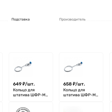
Подставка
Производитель
649
₽
/
шт.
658
₽
/
шт.
Кольцо для
Кольцо для
штатива ШФР-ММ
штатива ШФР-ММ
- 50 мм
- 70 мм