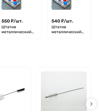
550
₽
/
шт.
540
₽
/
шт.
Штатив
Штатив
металлический
металлический
для контейнеров
для контейнеров
60 мл (43 мм), 10
120 мл (60 мм), 10
гнезд, Ш-10/43К
гнезд, Ш-10/60К