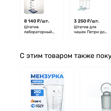
8 140
₽
/
шт.
3 250
₽
/
шт.
Штатив
Штатив для
лабораторный
чашек Петри до
для фронтальных
100 мм, 54 места,
работ ШФР-ММ (2
нержавеющая
лапки, 3 кольца)
сталь, Greetmed
С этим товаром также пок