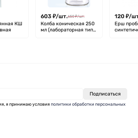
603
₽
/
шт.
120
₽
/
шт
650
₽
/
шт.
янная КШ
Колба коническая 250
Ерш проб
ивная
мл (лабораторная тип
синтетич
КН, исполнение 1 - со
280 мм
шлифом,
термостойкая) КН-1-
250-29/32 ТС
ия, я принимаю условия
политики обработки персональных