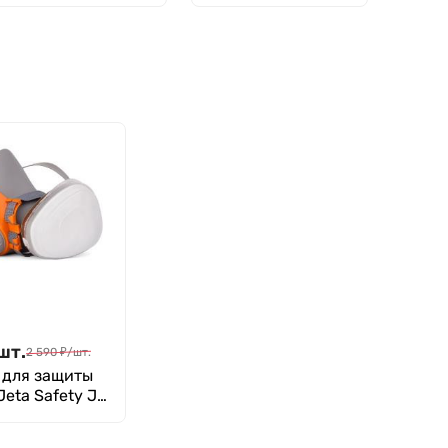
ЧМ,100*20
мм, 10 гнезд,
мм,толщ.ст.3 мм
ШЛПП-10, п/э
шт.
2 590
₽
/
шт.
 для защиты
eta Safety J-
 размер М