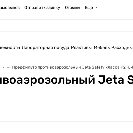
амовывоз
Отправить заявку
Отзывы
Еще
лежности
Лабораторная посуда
Реактивы
Мебель
Расходны
ы
Предфильтр противоаэрозольный Jeta Safety класса P2 R, 
воаэрозольный Jeta Sa