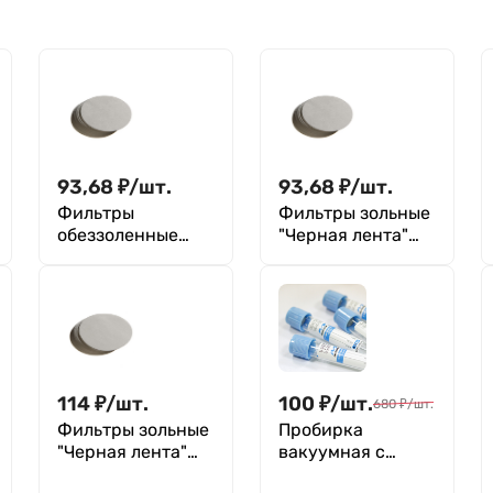
93,68
₽
/
шт.
93,68
₽
/
шт.
Фильтры
Фильтры зольные
обеззоленные
"Черная лента"
"Зеленая лента"
110 мм, уп. 100 шт.
110 мм, уп. 100 шт.
114
₽
/
шт.
100
₽
/
шт.
680
₽
/
шт.
Фильтры зольные
Пробирка
"Черная лента"
вакуумная с
125 мм, уп. 100 шт.
цитратом натрия