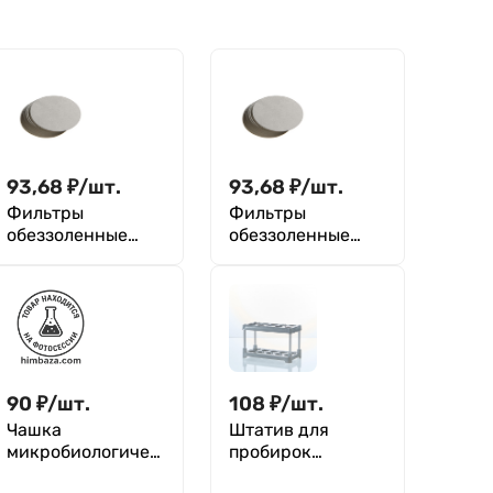
93,68
₽
/
шт.
93,68
₽
/
шт.
Фильтры
Фильтры
обеззоленные
обеззоленные
"Красная лента"
"Желтая лента"
110 мм, уп. 100 шт.
110 мм, уп. 100 шт.
90
₽
/
шт.
108
₽
/
шт.
Чашка
Штатив для
микробиологичес
пробирок
кая (Петри)
диаметром до 18