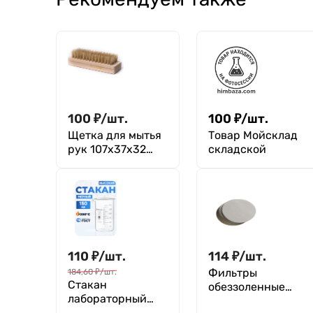
100
₽
/
шт.
100
₽
/
шт.
Щетка для мытья
Товар Мойсклад
рук 107х37х32
складской
медицинская из
натуральной
щетины 1с17
110
₽
/
шт.
114
₽
/
шт.
Фильтры
184,60
₽
/
шт.
Стакан
обеззоленные
лабораторный
"Зеленая лента"
высокий 150 мл,