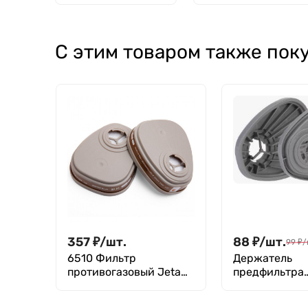
125 мм, уп. 100 шт.
В-1-150 ТС
С этим товаром также пок
357
₽
/
шт.
88
₽
/
шт.
99
₽
/
6510 Фильтр
Держатель
противогазовый Jeta
предфильтра
Safety для защиты от
(противоаэро
органических газов и
фильтра) Jeta