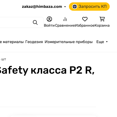
Запросить КП
zakaz@himbaza.com
Поиск
Войти
Сравнение
Избранное
Корзина
е материалы
Геодезия
Измерительные приборы
Еще
4 шт
fety класса P2 R,