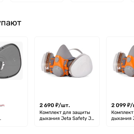
3,2% (для
коагулологии)
2023 год, 100 шт.
упают
2 690
₽
/
шт.
2 099
₽
/
шт.
Комплект для защиты
Комплект
дыхания Jeta Safety J-
дыхания J
зольного
SET 6500 размер L
SET 6500
 Safety